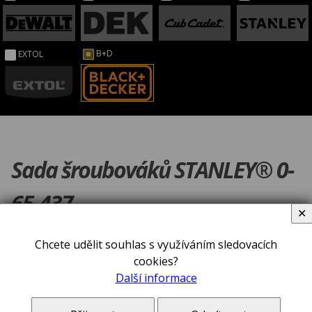
B+D
EXTOL
Sada šroubováků STANLEY® 0-
65-437
✕
Chcete udělit souhlas s využíváním sledovacích
cookies?
Další informace