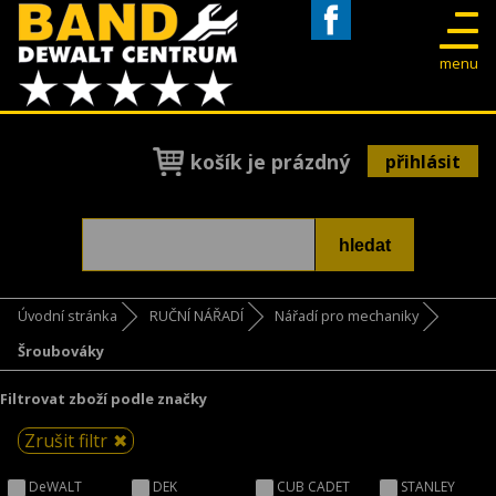
Facebook
menu
košík je prázdný
přihlásit
Úvodní stránka
RUČNÍ NÁŘADÍ
Nářadí pro mechaniky
Šroubováky
Filtrovat zboží podle značky
Zrušit filtr
DeWALT
DEK
CUB CADET
STANLEY