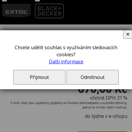
✕
Dláto STANLEY® 0-16-266
Chcete udělit souhlas s využíváním sledovacích
cookies?
Další informace
Přijmout
Odmítnout
670,00 Kč
včetně DPH 21 %
V ceně zboží jsou započteny poplatky na likvidaci elektroodpadu a autorské odměny,
pokud se na toto zboží vztahují.
do týdne v e-shopu