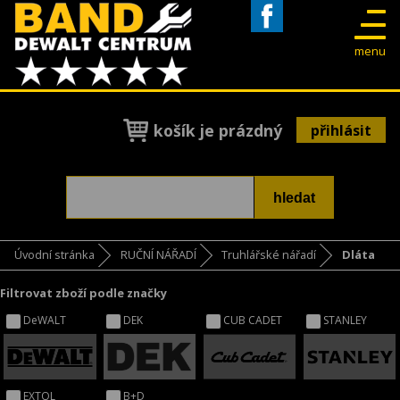
Facebook
menu
košík je prázdný
přihlásit
Úvodní stránka
RUČNÍ NÁŘADÍ
Truhlářské nářadí
Dláta
Filtrovat zboží podle značky
DeWALT
DEK
CUB CADET
STANLEY
EXTOL
B+D