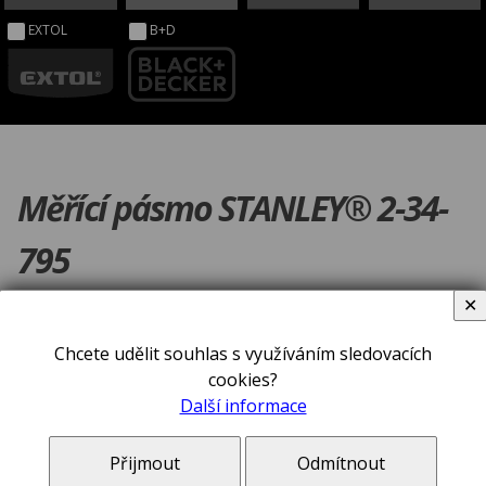
EXTOL
B+D
Měřící pásmo STANLEY® 2-34-
795
✕
Chcete udělit souhlas s využíváním sledovacích
cookies?
Další informace
Přijmout
Odmítnout