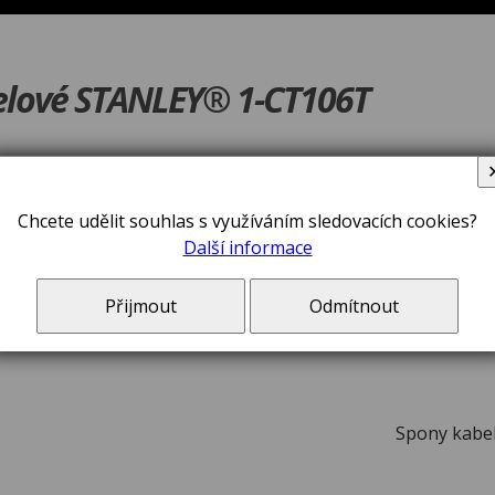
elové STANLEY® 1-CT106T
Chcete udělit souhlas s využíváním sledovacích cookies?
V ceně zboží jsou 
Další informace
Přijmout
Odmítnout
Spony kabe