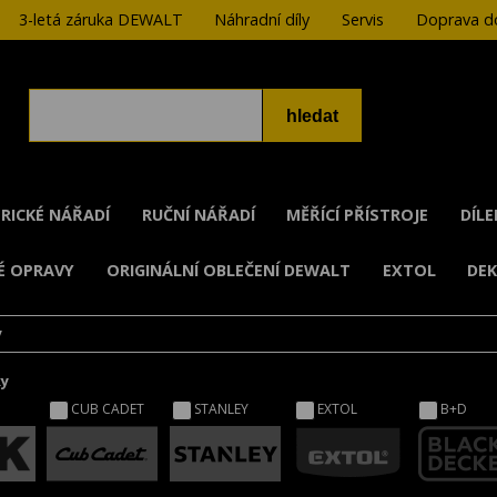
3-letá záruka DEWALT
Náhradní díly
Servis
Doprava do
RICKÉ NÁŘADÍ
RUČNÍ NÁŘADÍ
MĚŘÍCÍ PŘÍSTROJE
DÍL
É OPRAVY
ORIGINÁLNÍ OBLEČENÍ DEWALT
EXTOL
DE
y
ky
CUB CADET
STANLEY
EXTOL
B+D