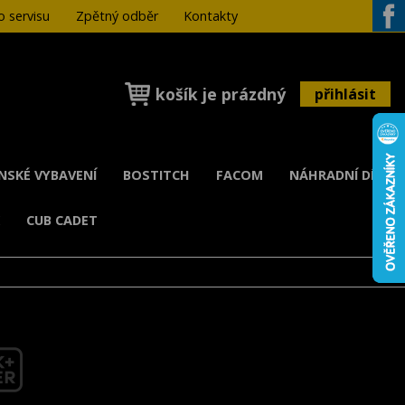
 servisu
Zpětný odběr
Kontakty
Face
košík je prázdný
přihlásit
ENSKÉ VYBAVENÍ
BOSTITCH
FACOM
NÁHRADNÍ DÍLY
K
CUB CADET