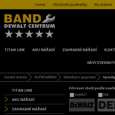
Home
Obchodní podmínky
Ke stažení
TITAN LINE
AKU NÁŘADÍ
ZAHRADNÍ NÁŘADÍ
ELEKT
NEVYZVEDNUT
Úvodní stránka
RUČNÍ NÁŘADÍ
Nářadí pro spojování
Sponk
Filtrovat zboží podle znač
TITAN LINE
DeWALT
DEK
AKU NÁŘADÍ
ZAHRADNÍ NÁŘADÍ