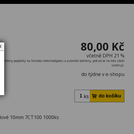
80,00 Kč
✕
včetně DPH 21 %
započteny poplatky na likvidaci elektroodpadu a autorské odměny, pokud se na toto zboží
vztahují.
do týdne v e-shopu
ks
lové 10mm 7CT100 1000ks