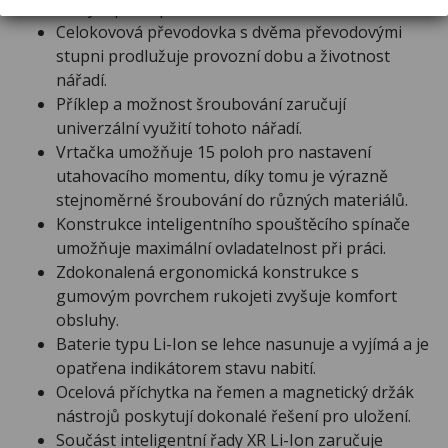
těžkým přístupem.
Celokovová převodovka s dvěma převodovými
stupni prodlužuje provozní dobu a životnost
nářadí.
Příklep a možnost šroubování zaručují
univerzální využití tohoto nářadí.
Vrtačka umožňuje 15 poloh pro nastavení
utahovacího momentu, díky tomu je výrazně
stejnoměrné šroubování do různých materiálů.
Konstrukce inteligentního spouštěcího spínače
umožňuje maximální ovladatelnost při práci.
Zdokonalená ergonomická konstrukce s
gumovým povrchem rukojeti zvyšuje komfort
obsluhy.
Baterie typu Li-Ion se lehce nasunuje a vyjímá a je
opatřena indikátorem stavu nabití.
Ocelová příchytka na řemen a magnetický držák
nástrojů poskytují dokonalé řešení pro uložení.
Součást inteligentní řady XR Li-Ion zaručuje