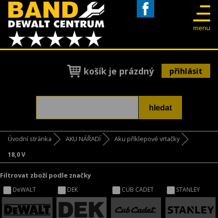
Facebook
menu
košík je prázdný
přihlásit
Úvodní stránka
AKU NÁŘADÍ
Aku příklepové vrtačky
18,0 V
Filtrovat zboží podle značky
DeWALT
DEK
CUB CADET
STANLEY