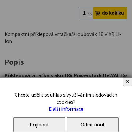
ks
Kompaktní příklepová vrtačka/šroubovák 18 V XR Li-
Ion
Popis
Příklepová vrtačka s aku 18V,Powerstack DeWALT®
✕
DCD796E1T
Rysy, znaky
Chcete udělit souhlas s využíváním sledovacích
cookies?
Kompaktní příklepová vrtačka 18 V XR Li-Ion je
Další informace
vybavena novou, vylepšenou baterií řady XR
POWER STAK s kapacitou 1,7 Ah.
Přijmout
Odmítnout
Lehká konstrukce umožňuje použití i na místech s