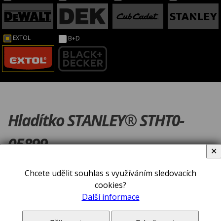
EXTOL
B+D
Hladítko STANLEY® STHT0-
05899
✕
Chcete udělit souhlas s využíváním sledovacích
cookies?
Další informace