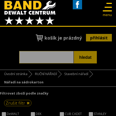
Facebook
menu
košík je prázdný
přihlásit
Úvodní stránka
RUČNÍ NÁŘADÍ
Stavební nářadí
Nářadí na sádrokarton
Filtrovat zboží podle značky
Zrušit filtr
DeWALT
DEK
CUB CADET
STANLEY