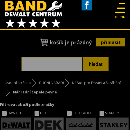
Facebook
menu
košík je prázdný
přihlásit
Úvodní stránka
RUČNÍ NÁŘADÍ
Nářadí pro řezání a škrábání
Náhradní čepele pevné
Filtrovat zboží podle značky
DeWALT
DEK
CUB CADET
STANLEY