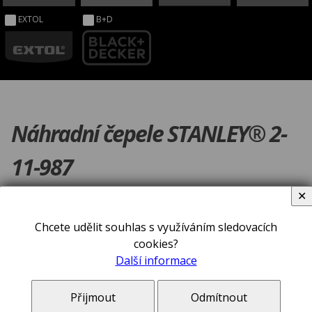
EXTOL
B+D
Náhradní čepele STANLEY® 2-
11-987
✕
Chcete udělit souhlas s využíváním sledovacích
cookies?
Další informace
Přijmout
Odmítnout