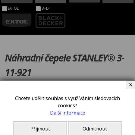
EXTOL
B+D
Náhradní čepele STANLEY® 3-
11-921
✕
Chcete udělit souhlas s využíváním sledovacích
cookies?
Další informace
Přijmout
Odmítnout