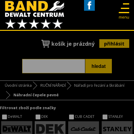
Facebook
menu
košík je prázdný
přihlásit
Úvodní stránka
RUČNÍ NÁŘADÍ
Nářadí pro řezání a škrábání
Náhradní čepele pevné
Filtrovat zboží podle značky
DeWALT
DEK
CUB CADET
STANLEY