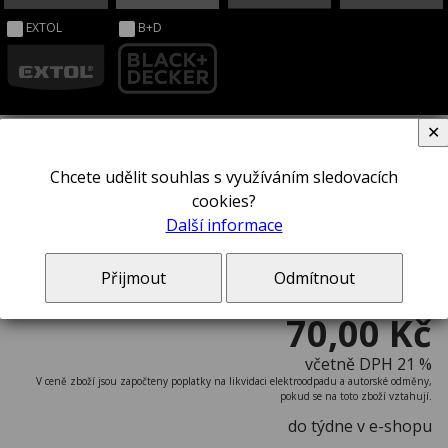
EXTOL
B+D
✕
Chcete udělit souhlas s využíváním sledovacích
Šroubovák STANLEY® 0-64-930
cookies?
Další informace
Přijmout
Odmítnout
70,00 Kč
včetně DPH 21 %
V ceně zboží jsou započteny poplatky na likvidaci elektroodpadu a autorské odměny,
pokud se na toto zboží vztahují.
do týdne v e-shopu