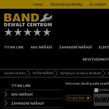
Home
Obchodní podmínky
Ke stažení
TITAN LINE
AKU NÁŘADÍ
ZAHRADNÍ NÁŘADÍ
ELEKT
NEVYZVEDNUT
Úvodní stránka
RUČNÍ NÁŘADÍ
Nářadí pro řezání a škrábání
Filtrovat zboží podle znač
TITAN LINE
DeWAL
AKU NÁŘADÍ
Zrušit filtr
ZAHRADNÍ NÁŘADÍ