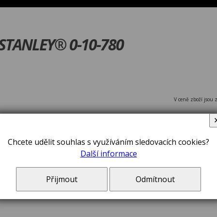
 STANLEY® 0-10-780
V ceně zboží jsou 
Chcete udělit souhlas s využíváním sledovacích cookies?
Další informace
Přijmout
Odmítnout
Nůž FatMax