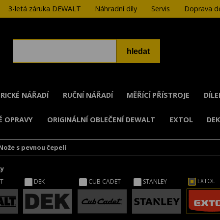
3-letá záruka DEWALT
Náhradní díly
Servis
Doprava do
RICKÉ NÁŘADÍ
RUČNÍ NÁŘADÍ
MĚŘÍCÍ PŘÍSTROJE
DÍL
É OPRAVY
ORIGINÁLNÍ OBLEČENÍ DEWALT
EXTOL
DE
Nože s pevnou čepelí
ky
EXTOL
T
DEK
CUB CADET
STANLEY