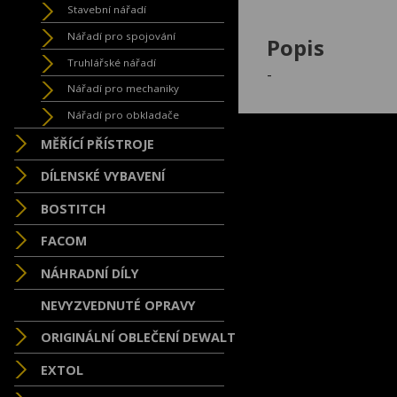
Stavební nářadí
Nářadí pro spojování
Popis
Truhlářské nářadí
-
Nářadí pro mechaniky
Nářadí pro obkladače
MĚŘÍCÍ PŘÍSTROJE
DÍLENSKÉ VYBAVENÍ
BOSTITCH
FACOM
NÁHRADNÍ DÍLY
NEVYZVEDNUTÉ OPRAVY
ORIGINÁLNÍ OBLEČENÍ DEWALT
EXTOL