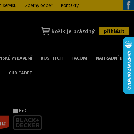
 servisu
Zpětný odběr
Kontakty
Face
košík je prázdný
přihlásit
ENSKÉ VYBAVENÍ
BOSTITCH
FACOM
NÁHRADNÍ DÍLY
K
CUB CADET
B+D