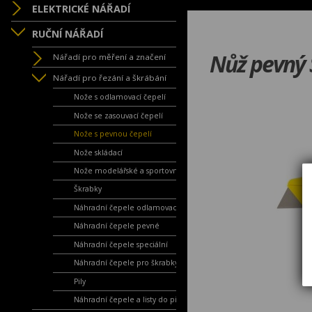
ELEKTRICKÉ NÁŘADÍ
RUČNÍ NÁŘADÍ
Nůž pevný
Nářadí pro měření a značení
Nářadí pro řezání a škrábání
Nože s odlamovací čepelí
Nože se zasouvací čepelí
Nože s pevnou čepelí
Nože skládací
Nože modelářské a sportovní
Škrabky
Náhradní čepele odlamovací
Náhradní čepele pevné
Náhradní čepele speciální
Náhradní čepele pro škrabky
Pily
Náhradní čepele a listy do pil