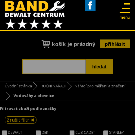
Facebook
menu
košík je prázdný
přihlásit
Úvodní stránka
RUČNÍ NÁŘADÍ
Nářadí pro měření a značení
Vodováhy a olovnice
Filtrovat zboží podle značky
Zrušit filtr
DeWALT
DEK
CUB CADET
STANLEY