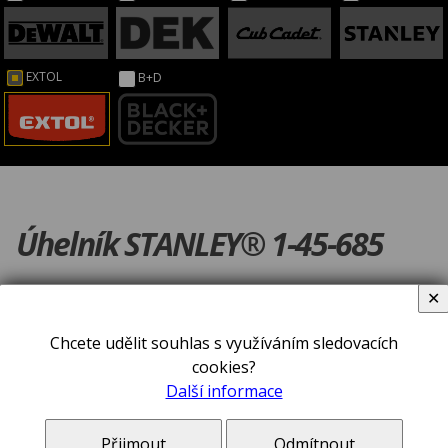
EXTOL
B+D
Úhelník STANLEY® 1-45-685
✕
Chcete udělit souhlas s využíváním sledovacích
cookies?
Další informace
Přijmout
Odmítnout