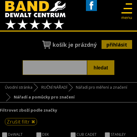
Facebook
menu
košík je prázdný
přihlásit
Úvodní stránka
RUČNÍ NÁŘADÍ
Nářadí pro měření a značení
Nářadí a pomůcky pro značení
Filtrovat zboží podle značky
Zrušit filtr
DeWALT
DEK
CUB CADET
STANLEY