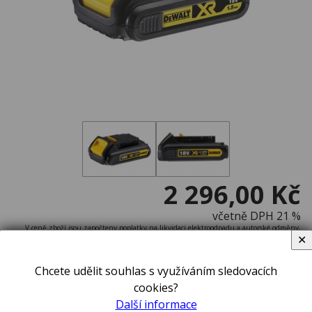
2 296,00 Kč
včetně DPH 21 %
V ceně zboží jsou započteny poplatky na likvidaci elektroodpadu a autorské odměny,
✕
pokud se na toto zboží vztahují.
na dotaz
Chcete udělit souhlas s využíváním sledovacích
cookies?
Další informace
ks