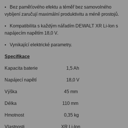
• Bez paměťového efektu a téměř bez samovolného
vybíjení zaručují maximální produktivitu a méně prostojů.
• Kompatibilita s každým nářadím DEWALT XR Li-Ion s
napájecím napětím 18,0 V.
• Vynikající elektrické parametry.
Specifikace
Kapacita baterie 1,5 Ah
Napájecí napětí 18,0 V
Výška 45 mm
Délka 110 mm
Hmotnost 0,35 kg
Vlastnosti XR Li-Ion