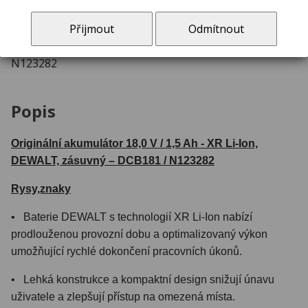
Přijmout
Odmítnout
Originální akumulátor 18,0 V XR Li-Ion 1,5 Ah zásuvný /
N123282
Popis
Originální akumulátor 18,0 V / 1,5 Ah - XR Li-Ion,
DEWALT, zásuvný – DCB181 / N123282
Rysy,znaky
• Baterie DEWALT s technologií XR Li-Ion nabízí
prodlouženou provozní dobu a optimalizovaný výkon
umožňující rychlé dokončení pracovních úkonů.
• Lehká konstrukce a kompaktní design snižují únavu
uživatele a zlepšují přístup na omezená místa.