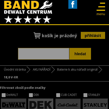
Facebook
menu
košík je prázdný
přihlásit
Úvodní stránka
AKU NÁŘADÍ
Baterie k aku nářadí originál
18,0 V-XR
Filtrovat zboží podle značky
DeWALT
DEK
CUB CADET
STANLEY