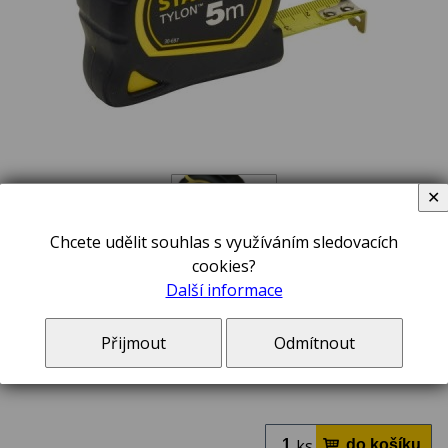
✕
Chcete udělit souhlas s využíváním sledovacích
cookies?
200,00 Kč
Další informace
včetně DPH 21 %
V ceně zboží jsou započteny poplatky na likvidaci elektroodpadu a autorské odměny,
Přijmout
Odmítnout
pokud se na toto zboží vztahují.
do týdne v e-shopu
ks