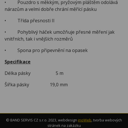
• Pouzdro s měkkým, pryžovým pláštěm odolává
nárazům a velmi dobře chrání měřící pásku
• Třída přesnosti II
• Pohyblivý háček umožňuje přesné měření jak
vnitřních, tak i vnějších rozměrů
• Spona pro připevnění na opasek
Specifikace
Délka pásky 5 m
Šířka pásky 19,0 mm
© BAND SERVIS CZ s.r.o. 2023, webdesign
inoWeb
, tvorba webových
stránek na zakázku