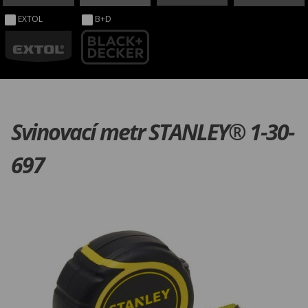
EXTOL
B+D
Svinovací metr STANLEY® 1-30-
697