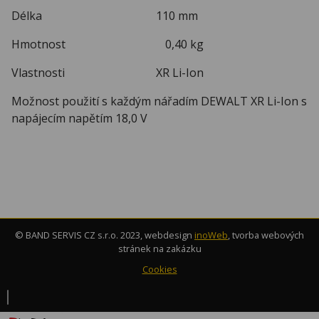
Délka 110 mm
Hmotnost 0,40 kg
Vlastnosti XR Li-Ion
Možnost použití s každým nářadím DEWALT XR Li-Ion s
napájecím napětím 18,0 V
© BAND SERVIS CZ s.r.o. 2023, webdesign
inoWeb
, tvorba webových
stránek na zakázku
Cookies