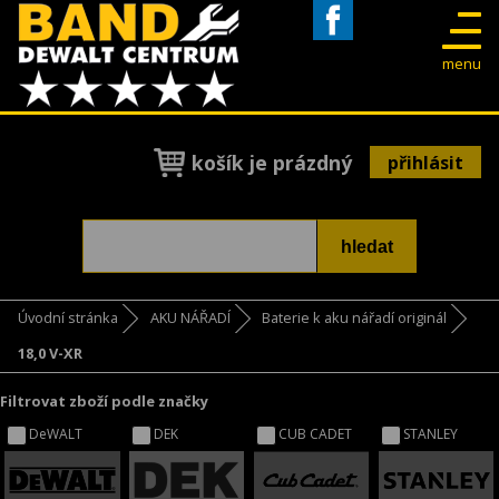
Facebook
menu
košík je prázdný
přihlásit
Úvodní stránka
AKU NÁŘADÍ
Baterie k aku nářadí originál
18,0 V-XR
Filtrovat zboží podle značky
DeWALT
DEK
CUB CADET
STANLEY