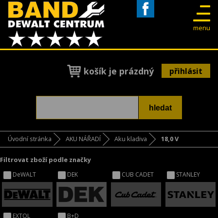
Facebook
menu
košík je prázdný
přihlásit
Úvodní stránka
AKU NÁŘADÍ
Aku kladiva
18,0 V
Filtrovat zboží podle značky
DeWALT
DEK
CUB CADET
STANLEY
EXTOL
B+D