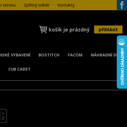
 servisu
Zpětný odběr
Kontakty
Face
košík je prázdný
přihlásit
ENSKÉ VYBAVENÍ
BOSTITCH
FACOM
NÁHRADNÍ DÍLY
K
CUB CADET