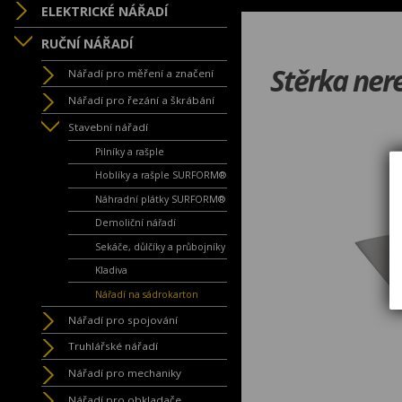
ELEKTRICKÉ NÁŘADÍ
RUČNÍ NÁŘADÍ
Stěrka ne
Nářadí pro měření a značení
Nářadí pro řezání a škrábání
Stavební nářadí
Pilníky a rašple
Hoblíky a rašple SURFORM®
Náhradní plátky SURFORM®
Demoliční nářadí
Sekáče, důlčíky a průbojníky
Kladiva
Nářadí na sádrokarton
Nářadí pro spojování
Truhlářské nářadí
Nářadí pro mechaniky
Nářadí pro obkladače