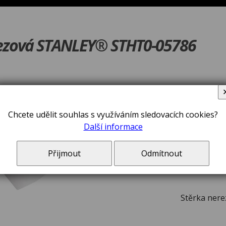
rezová STANLEY® STHT0-05786
V ceně zboží jsou 
Chcete udělit souhlas s využíváním sledovacích cookies?
Další informace
Přijmout
Odmítnout
Stěrka ner