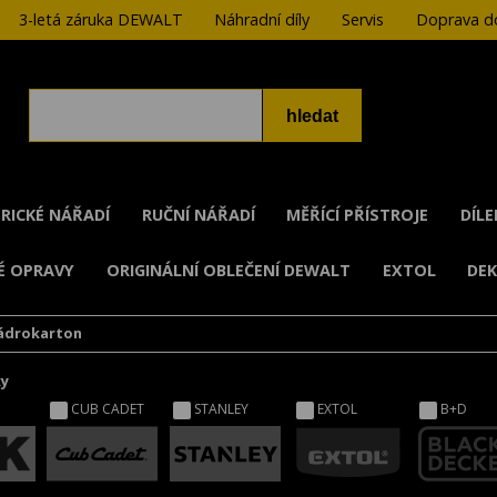
3-letá záruka DEWALT
Náhradní díly
Servis
Doprava do
RICKÉ NÁŘADÍ
RUČNÍ NÁŘADÍ
MĚŘÍCÍ PŘÍSTROJE
DÍL
É OPRAVY
ORIGINÁLNÍ OBLEČENÍ DEWALT
EXTOL
DE
sádrokarton
ky
CUB CADET
STANLEY
EXTOL
B+D