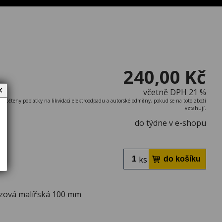
240,00 Kč
✕
včetně DPH 21 %
započteny poplatky na likvidaci elektroodpadu a autorské odměny, pokud se na toto zboží
vztahují.
do týdne v e-shopu
ks
ezová malířská 100 mm