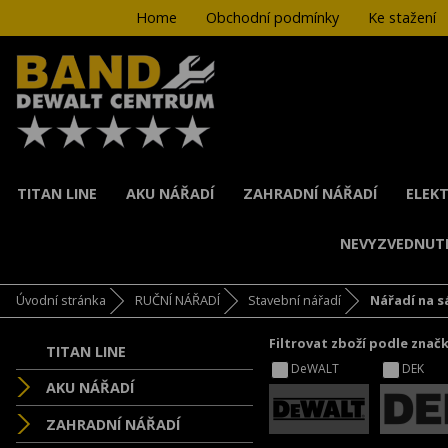
Home
Obchodní podmínky
Ke stažení
TITAN LINE
AKU NÁŘADÍ
ZAHRADNÍ NÁŘADÍ
ELEKT
NEVYZVEDNUT
Úvodní stránka
RUČNÍ NÁŘADÍ
Stavební nářadí
Nářadí na 
Filtrovat zboží podle znač
TITAN LINE
DeWALT
DEK
AKU NÁŘADÍ
ZAHRADNÍ NÁŘADÍ