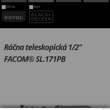
EXTOL
B+D
Ráčna teleskopická 1/2"
FACOM® SL.171PB