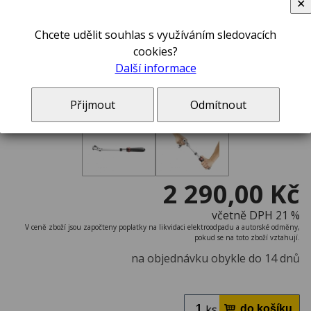
✕
Chcete udělit souhlas s využíváním sledovacích
cookies?
Další informace
Přijmout
Odmítnout
2 290,00 Kč
včetně DPH 21 %
V ceně zboží jsou započteny poplatky na likvidaci elektroodpadu a autorské odměny,
pokud se na toto zboží vztahují.
na objednávku obykle do 14 dnů
ks