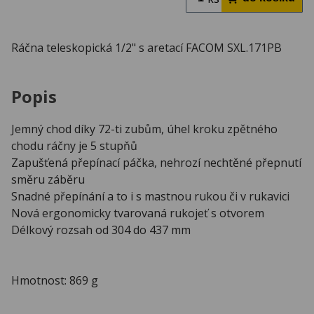
Ráčna teleskopická 1/2" s aretací FACOM SXL.171PB
Popis
Jemný chod díky 72-ti zubům, úhel kroku zpětného
chodu ráčny je 5 stupňů
Zapušťená přepínací páčka, nehrozí nechtěné přepnutí
směru záběru
Snadné přepínání a to i s mastnou rukou či v rukavici
Nová ergonomicky tvarovaná rukojeť s otvorem
Délkový rozsah od 304 do 437 mm
Hmotnost: 869 g