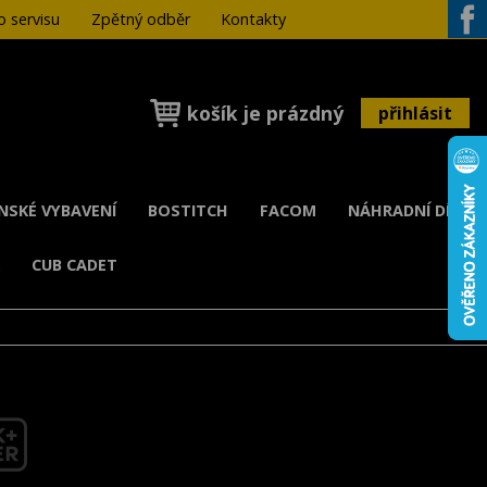
 servisu
Zpětný odběr
Kontakty
Face
košík je prázdný
přihlásit
ENSKÉ VYBAVENÍ
BOSTITCH
FACOM
NÁHRADNÍ DÍLY
K
CUB CADET