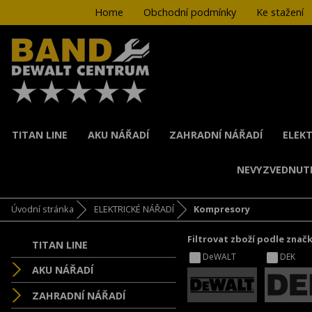
Home
Obchodní podmínky
Ke stažení
TITAN LINE
AKU NÁŘADÍ
ZAHRADNÍ NÁŘADÍ
ELEKT
NEVYZVEDNUT
Úvodní stránka
ELEKTRICKÉ NÁŘADÍ
Kompresory
Filtrovat zboží podle znač
TITAN LINE
DeWALT
DEK
AKU NÁŘADÍ
ZAHRADNÍ NÁŘADÍ