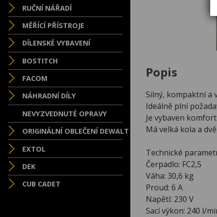
RUČNÍ NÁŘADÍ
MĚŘÍCÍ PŘÍSTROJE
DÍLENSKÉ VYBAVENÍ
BOSTITCH
Popis
FACOM
Silný, kompaktní a
NÁHRADNÍ DÍLY
Ideálně plní požada
NEVYZVEDNUTÉ OPRAVY
Je vybaven komfort
Má velká kola a dvě
ORIGINÁLNÍ OBLEČENÍ DEWALT
EXTOL
Technické parametr
Čerpadlo: FC2,5
DEK
Váha: 30,6 kg
CUB CADET
Proud: 6 A
Napětí: 230 V
Sací výkon: 240 l/mi