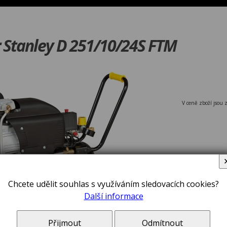
Stanley D 251/10/24S FTM
V ceně zboží jsou 
Chcete udělit souhlas s využíváním sledovacích cookies?
Další informace
STANLEY D 
Přijmout
Odmítnout