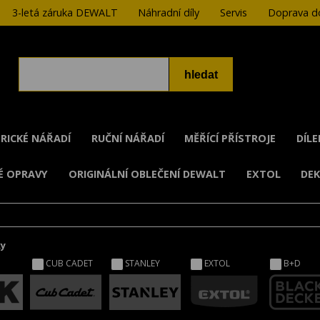
3-letá záruka DEWALT
Náhradní díly
Servis
Doprava do
RICKÉ NÁŘADÍ
RUČNÍ NÁŘADÍ
MĚŘÍCÍ PŘÍSTROJE
DÍL
É OPRAVY
ORIGINÁLNÍ OBLEČENÍ DEWALT
EXTOL
DE
ky
CUB CADET
STANLEY
EXTOL
B+D