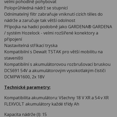
velmi pohodlně pohybovat
Poloprůhledná nádrž se stupnicí
Odnímatelný filtr zabraňuje vniknutí cizích těles do
nádrže a zaručuje tak větší odolnost
Přípojka na hadici podobně jako GARDENA® GARDENA
/ systém Hozelock - velmi rozšířené konektory a
připojení
Nastavitelná stříkací tryska
Kompatibilní s Dewalt TSTAK pro větší mobilitu na
staveništi
Kompatibilní s akumulátorovou rozbrušovací bruskou
DCS691 54V a akumulátorovým vysokotlakým čističi
DCMPW1600, 2x 18V
Technické parametry:
Kompatibilita akumulátoru: Všechny 18 V XR a 54 v XR
FLEXVOLT akumulátory každé třídy Ah
Kapacita nádrže (l): 15