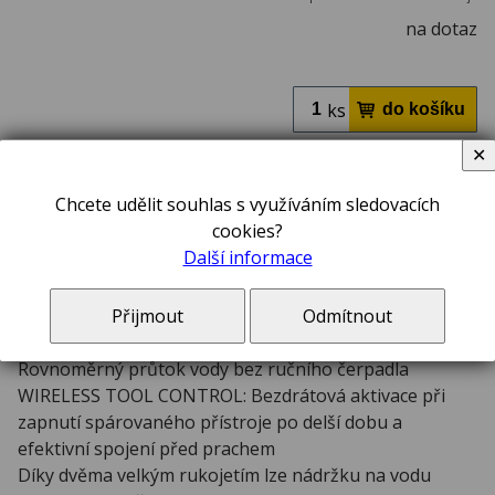
na dotaz
ks
✕
DEWALT® DCE6820N-XJ aku nádrž na vodu, 15l
Chcete udělit souhlas s využíváním sledovacích
cookies?
Další informace
Popis
Přijmout
Odmítnout
Bezdrátové řešení pro odstranění prachu při řezání a
vrtání betonu a zdiva
Rovnoměrný průtok vody bez ručního čerpadla
WIRELESS TOOL CONTROL: Bezdrátová aktivace při
zapnutí spárovaného přístroje po delší dobu a
efektivní spojení před prachem
Díky dvěma velkým rukojetím lze nádržku na vodu