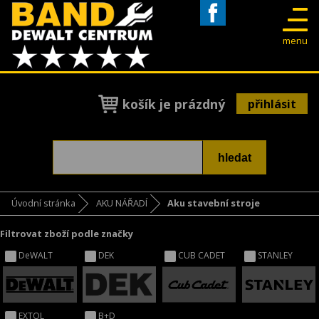
Facebook
menu
košík je prázdný
přihlásit
Úvodní stránka
AKU NÁŘADÍ
Aku stavební stroje
Filtrovat zboží podle značky
DeWALT
DEK
CUB CADET
STANLEY
EXTOL
B+D