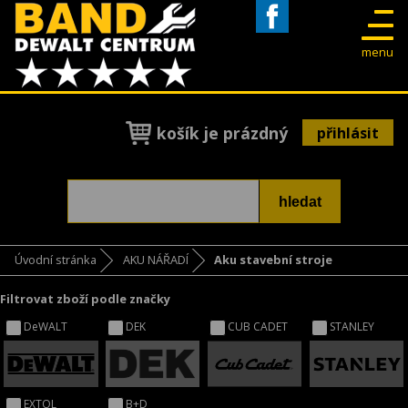
Facebook
menu
košík je prázdný
přihlásit
Úvodní stránka
AKU NÁŘADÍ
Aku stavební stroje
Filtrovat zboží podle značky
DeWALT
DEK
CUB CADET
STANLEY
EXTOL
B+D