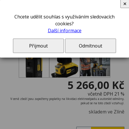
✕
Chcete udělit souhlas s využíváním sledovacích
cookies?
Další informace
Přijmout
Odmítnout
5 266,00 Kč
včetně DPH 21 %
V ceně zboží jsou započteny poplatky na likvidaci elektroodpadu a autorské odměny,
pokud se na toto zboží vztahují.
skladem ve Zlíně