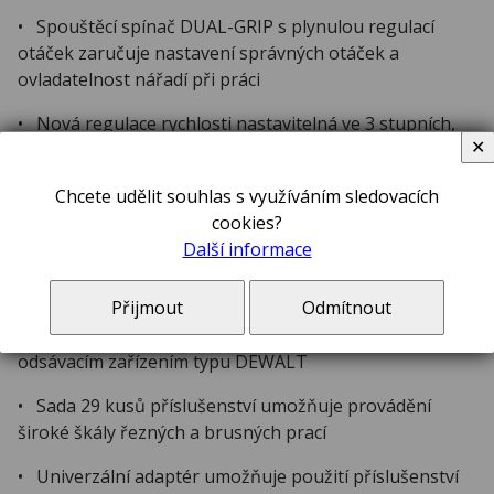
• Spouštěcí spínač DUAL-GRIP s plynulou regulací
otáček zaručuje nastavení správných otáček a
ovladatelnost nářadí při práci
• Nová regulace rychlosti nastavitelná ve 3 stupních,
✕
každý s plynulou regulací
• Jasné světlo LED diodové svítilny osvětluje tmavé
Chcete udělit souhlas s využíváním sledovacích
pracovní prostory
cookies?
Další informace
• Vodítko pro přímé řezy s hloubkoměrem zvyšuje
přesnost řezání při vytváření detailů
Přijmout
Odmítnout
• Adaptér pro odsávání prachu umožňuje použití s
odsávacím zařízením typu DEWALT
• Sada 29 kusů příslušenství umožňuje provádění
široké škály řezných a brusných prací
• Univerzální adaptér umožňuje použití příslušenství