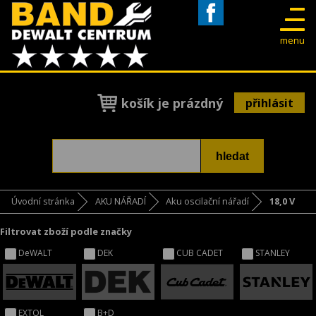
Facebook
menu
košík je prázdný
přihlásit
Úvodní stránka
AKU NÁŘADÍ
Aku oscilační nářadí
18,0 V
Filtrovat zboží podle značky
DeWALT
DEK
CUB CADET
STANLEY
EXTOL
B+D