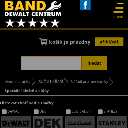
Facebook
menu
košík je prázdný
přihlásit
Úvodní stránka
RUČNÍ NÁŘADÍ
Nářadí pro mechaniky
Speciální kleště a nůžky
Filtrovat zboží podle značky
DeWALT
DEK
CUB CADET
STANLEY