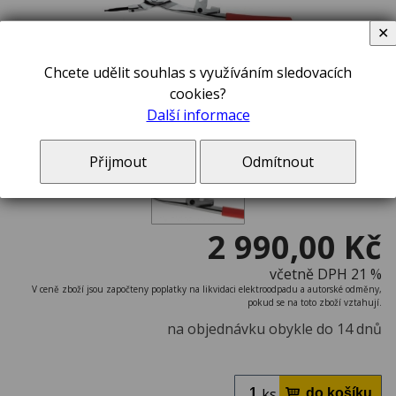
✕
Chcete udělit souhlas s využíváním sledovacích
cookies?
Další informace
Přijmout
Odmítnout
2 990,00 Kč
včetně DPH 21 %
V ceně zboží jsou započteny poplatky na likvidaci elektroodpadu a autorské odměny,
pokud se na toto zboží vztahují.
na objednávku obykle do 14 dnů
ks