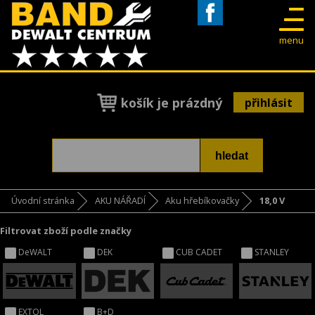
Facebook
menu
košík je prázdný
přihlásit
Úvodní stránka
AKU NÁŘADÍ
Aku hřebíkovačky
18,0 V
Filtrovat zboží podle značky
DeWALT
DEK
CUB CADET
STANLEY
EXTOL
B+D