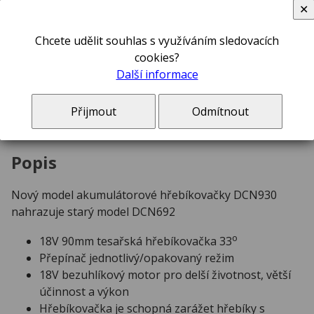
✕
Chcete udělit souhlas s využíváním sledovacích
ks
cookies?
Další informace
DCN930N DEWALT 18V AKU BEZUHLÍKOVÁ
Přijmout
Odmítnout
HŘEBÍKOVAČKA BEZ BATERIE A NABÍJEČKY
Popis
Nový model akumulátorové hřebíkovačky DCN930
nahrazuje starý model DCN692
o
18V 90mm tesařská hřebíkovačka 33
Přepínač jednotlivý/opakovaný režim
18V bezuhlíkový motor pro delší životnost, větší
účinnost a výkon
Hřebíkovačka je schopná zarážet hřebíky s