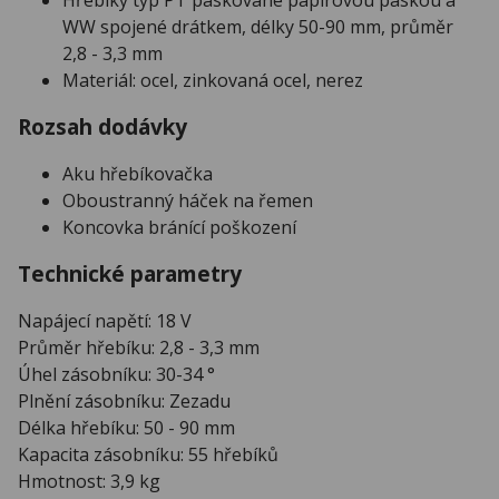
Hřebíky typ PT páskované papírovou páskou a
WW spojené drátkem, délky 50-90 mm, průměr
2,8 - 3,3 mm
Materiál: ocel, zinkovaná ocel, nerez
Rozsah dodávky
Aku hřebíkovačka
Oboustranný háček na řemen
Koncovka bránící poškození
Technické parametry
Napájecí napětí: 18 V
Průměr hřebíku: 2,8 - 3,3 mm
Úhel zásobníku: 30-34 °
Plnění zásobníku: Zezadu
Délka hřebíku: 50 - 90 mm
Kapacita zásobníku: 55 hřebíků
Hmotnost: 3,9 kg