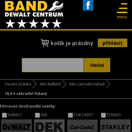
Facebook
menu
košík je prázdný
přihlásit
Úvodní stránka
AKU NÁŘADÍ
AKU zahradní nářadí
18,0 V zahradní fukary
Filtrovat zboží podle značky
DeWALT
DEK
CUB CADET
STANLEY