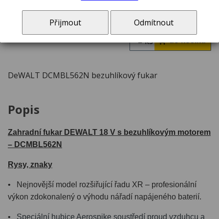
skladem ve Zlíně
Přijmout
Odmítnout
ks
DeWALT DCMBL562N bezuhlíkový fukar
Popis
Zahradní fukar DEWALT 18 V s bezuhlíkovým motorem
– DCMBL562N
Rysy, znaky
• Nejnovější model rozšiřující řadu XR – profesionální
výkon zdokonalený o výhodu nářadí napájeného baterií.
•
Speciální hubice Aerospike soustředí proud vzduhcu a