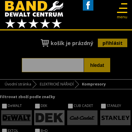
Facebook
menu
košík je prázdný
přihlásit
Úvodní stránka
ELEKTRICKÉ NÁŘADÍ
Kompresory
Filtrovat zboží podle značky
DeWALT
DEK
CUB CADET
STANLEY
EXTOL
B+D