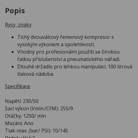
Popis
Rysy, znaky
Tichý dvouválcový řemenový kompresor s
vysokým výkonem a spolehlivostí.
Vhodný pro profesionální použití se širokou
řadou příslušenství a pneumatického nářadí.
Dlouhé držadlo pro lehkou manipulaci. 100 litrová
tlaková nádoba.
Specifikace
Napětí: 230/50
Sací výkon (l/min./CFM): 255/9
Otáčky: 1250/ min
Mazání: Ano
Tlak-max. (bar/ PSI): 10/145
Počet válců:2