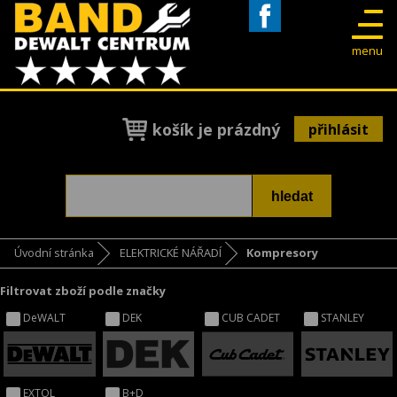
Facebook
menu
košík je prázdný
přihlásit
Úvodní stránka
ELEKTRICKÉ NÁŘADÍ
Kompresory
Filtrovat zboží podle značky
DeWALT
DEK
CUB CADET
STANLEY
EXTOL
B+D