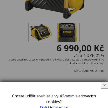
6 990,00 Kč
včetně DPH 21 %
V ceně zboží jsou započteny poplatky na likvidaci elektroodpadu a autorské odměny,
pokud se na toto zboží vztahují.
skladem ve Zlíně
✕
ks
Chcete udělit souhlas s využíváním sledovacích
cookies?
Bezolejový vzduchový kompresor 9,4L + 10m hadice
Další informace