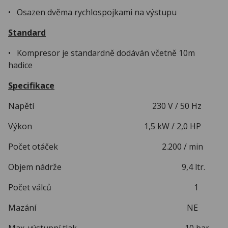
• Osazen dvěma rychlospojkami na výstupu
Standard
• Kompresor je standardně dodáván včetně 10m
hadice
Specifikace
Napětí 230 V / 50 Hz
Výkon 1,5 kW / 2,0 HP
Počet otáček 2.200 / min
Objem nádrže 9,4 ltr.
Počet válců 1
Mazání NE
Max. výstupní tlak 10 bar