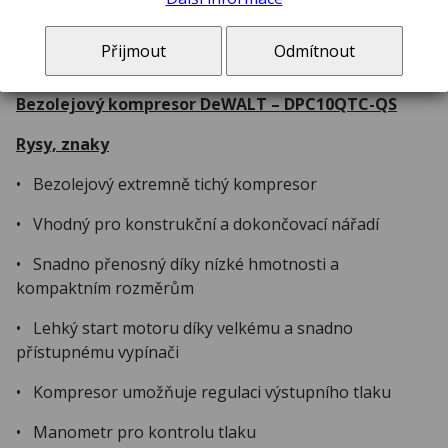
Přijmout
Odmítnout
Popis
Bezolejový kompresor DeWALT – DPC10QTC-QS
Rysy, znaky
• Bezolejový extremně tichý kompresor
• Vhodný pro konstrukční a dokončovací nářadí
• Snadno přenosný díky nízké hmotnosti a
kompaktním rozměrům
• Lehký start motoru díky velkému a snadno
přístupnému vypínači
• Kompresor umožňuje regulaci výstupního tlaku
• Manometr pro kontrolu tlaku