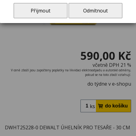
Přijmout
Odmítnout
590,00 Kč
včetně DPH 21 %
V ceně zboží jsou započteny poplatky na likvidaci elektroodpadu a autorské odměny,
pokud se na toto zboží vztahují.
do týdne v e-shopu
ks
DWHT25228-0 DEWALT ÚHELNÍK PRO TESAŘE - 30 CM