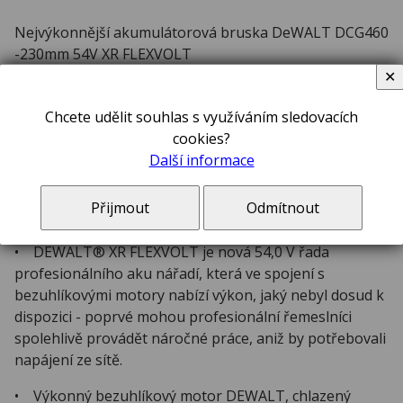
Nejvýkonnější akumulátorová bruska DeWALT DCG460
-230mm 54V XR FLEXVOLT
✕
Popis
Chcete udělit souhlas s využíváním sledovacích
cookies?
Aku úhlová bruska DEWALT FLEXVOLT 54,0 V –
Další informace
DCG460N
Přijmout
Odmítnout
Rysy, znaky
• DEWALT® XR FLEXVOLT je nová 54,0 V řada
profesionálního aku nářadí, která ve spojení s
bezuhlíkovými motory nabízí výkon, jaký nebyl dosud k
dispozici - poprvé mohou profesionální řemeslníci
spolehlivě provádět náročné práce, aniž by potřebovali
napájení ze sítě.
• Výkonný bezuhlíkový motor DEWALT, chlazený