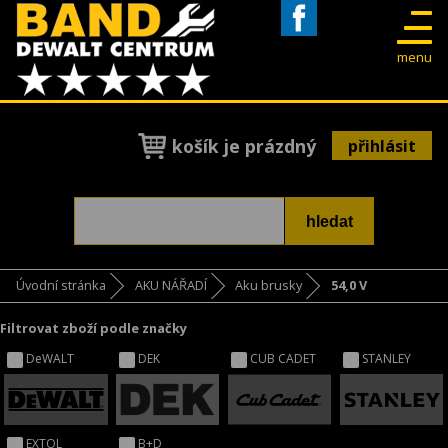
Facebook
menu
košík je prázdný
přihlásit
Úvodní stránka
AKU NÁŘADÍ
Aku brusky
54,0 V
Filtrovat zboží podle značky
DeWALT
DEK
CUB CADET
STANLEY
EXTOL
B+D