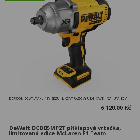
DCF900N DEWALT AKU 18V BEZUHLÍKOVÝ RÁZOVÝ UTAHOVÁK 1/2", UTAHOVÁK V KARTONOVÉ KRABICI
6 120,00 Kč
DeWalt DCD85MP2T příklepová vrtačka,
limitovaná edice McLaren F1 Team