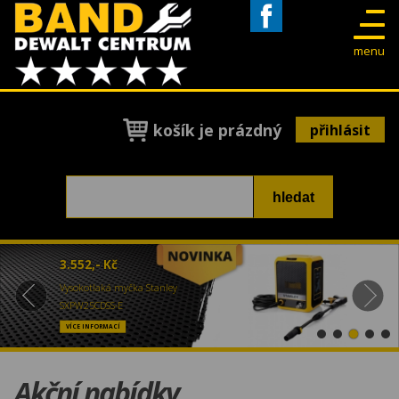
Facebook
menu
košík je prázdný
přihlásit
3.552,- Kč
Vysokotlaká myčka Stanley
SXPW25CDSS-E
VÍCE INFORMACÍ
Akční nabídky