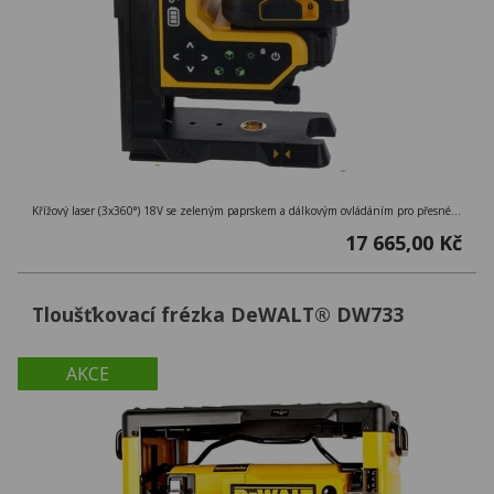
Křížový laser (3x360°) 18V se zeleným paprskem a dálkovým ovládáním pro přesné nastavení až na 100 m, přesnost ± 0,3 mm/m
17 665,00 Kč
Tloušťkovací frézka DeWALT® DW733
AKCE