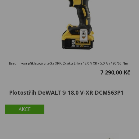
Bezuhlíková příklepová vrtačka XRP, 2x aku Li-Ion 18,0 V XR / 5,0 Ah / 95/66 Nm
7 290,00 Kč
Plotostřih DeWALT® 18,0 V-XR DCM563P1
AKCE