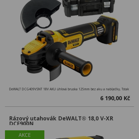
DeWALT DCG409VSNT 18V AKU úhlová bruska 125mm bez aku a nabíječky, Tstak
6 190,00 Kč
Rázový utahovák DeWALT® 18,0 V-XR
DCF900N
AKCE