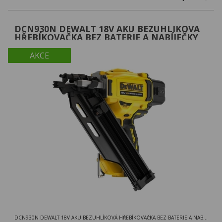
DCN930N DEWALT 18V AKU BEZUHLÍKOVÁ
HŘEBÍKOVAČKA BEZ BATERIE A NABÍJEČKY
AKCE
DCN930N DEWALT 18V AKU BEZUHLÍKOVÁ HŘEBÍKOVAČKA BEZ BATERIE A NABÍJEČKY