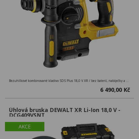
Bezuhlíkové kombinované kladivo SDS Plus 18,0 V XR / bez baterií, nabíječky a kufru
6 490,00 Kč
Úhlová bruska DEWALT XR Li-Ion 18,0 V -
DCG409VSNT
AKCE