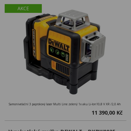
AKCE
Samonivelační 3 paprskový laser Multi Line zelený 1x aku Li-Ion10,8 V XR /2,0 Ah
11 390,00 Kč