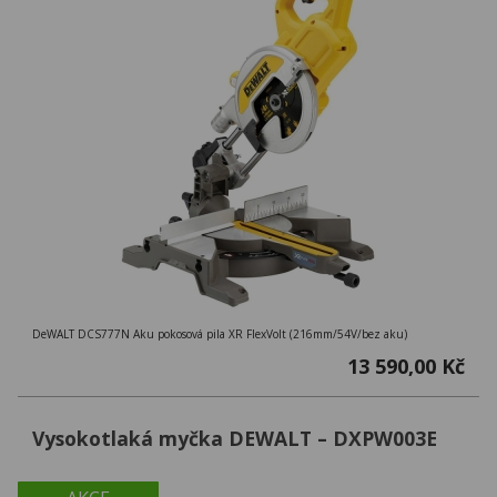
DeWALT DCS777N Aku pokosová pila XR FlexVolt (216mm/54V/bez aku)
13 590,00 Kč
Vysokotlaká myčka DEWALT – DXPW003E