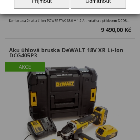
Přijmout
Odmítnout
Kombo sada 2x aku Li-Ion POWERSTAK 18,0 V 1,7 Ah, vrtačka s příklepem DCD805 + rázový utahovák DCF850 + kufr TSTAK
9 490,00 Kč
Aku úhlová bruska DeWALT 18V XR Li-Ion
DCG405P3
AKCE