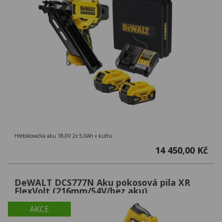
Hřebíkovačka aku 18,0V 2x 5,0Ah v kufru
14 450,00 Kč
DeWALT DCS777N Aku pokosová pila XR
FlexVolt (216mm/54V/bez aku)
AKCE