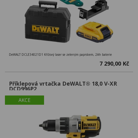
DeWALT DCLE34021D1 Křížový laser se zeleným paprskem, 2Ah baterie
7 290,00 Kč
Příklepová vrtačka DeWALT® 18,0 V-XR
DCD996P2
AKCE