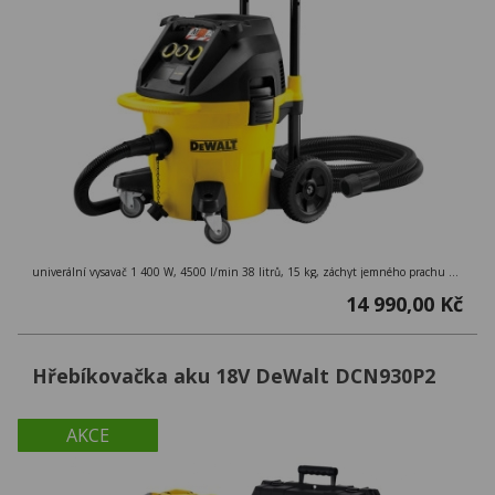
univerální vysavač 1 400 W, 4500 l/min 38 litrů, 15 kg, záchyt jemného prachu 99,9 %, třída M ( > 0,1mg/m3 ), externí zásuvka
14 990,00 Kč
Hřebíkovačka aku 18V DeWalt DCN930P2
AKCE