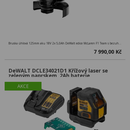
Bruska úhlová 125mm aku 18V 2x 5,0Ah DeWalt edice McLaren F1 Team s bezuhlíkovým motorem
7 990,00 Kč
DeWALT DCLE34021D1 Křížový laser se
zeleným paprskem, 2Ah baterie
AKCE