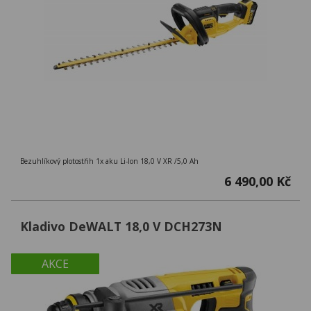
Bezuhlíkový plotostřih 1x aku Li-Ion 18,0 V XR /5,0 Ah
6 490,00 Kč
Kladivo DeWALT 18,0 V DCH273N
AKCE