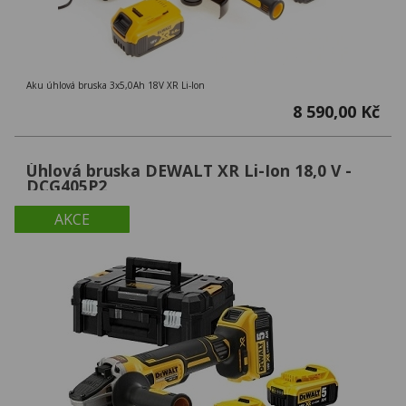
Aku úhlová bruska 3x5,0Ah 18V XR Li-Ion
8 590,00 Kč
Úhlová bruska DEWALT XR Li-Ion 18,0 V -
DCG405P2
AKCE