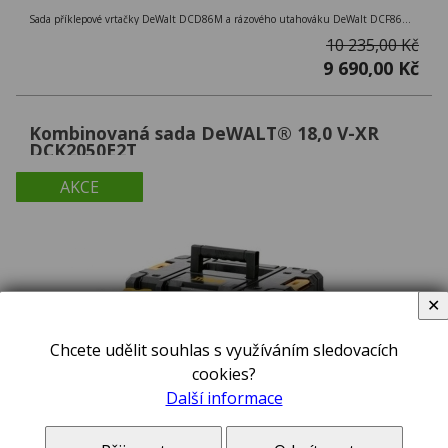
Sada příklepové vrtačky DeWalt DCD86M a rázového utahováku DeWalt DCF86M edice McLaren F1 Team s bezuhlíkovým motorem 18V 2x 5,0Ah
10 235,00 Kč
9 690,00 Kč
Kombinovaná sada DeWALT® 18,0 V-XR
DCK2050E2T
AKCE
✕
Chcete udělit souhlas s využíváním sledovacích
cookies?
Další informace