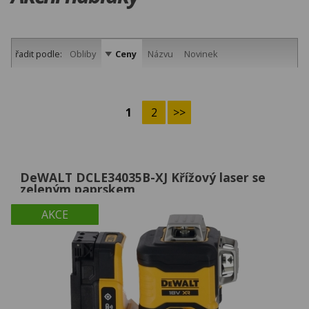
řadit podle:
Obliby
Ceny
Názvu
Novinek
1
2
>>
DeWALT DCLE34035B-XJ Křížový laser se
zeleným paprskem
AKCE