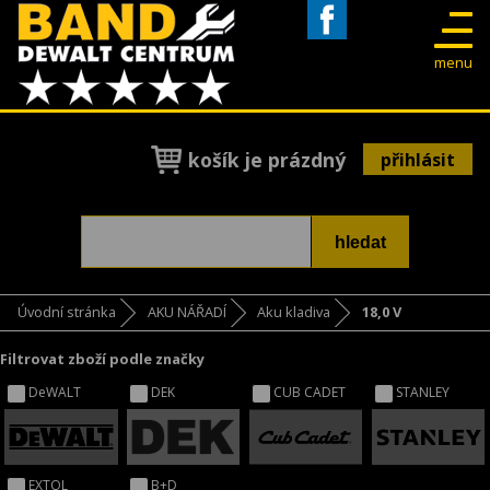
Facebook
menu
košík je prázdný
přihlásit
Úvodní stránka
AKU NÁŘADÍ
Aku kladiva
18,0 V
Filtrovat zboží podle značky
DeWALT
DEK
CUB CADET
STANLEY
EXTOL
B+D