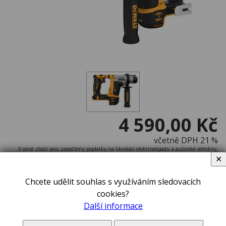
4 590,00 Kč
včetně DPH 21 %
V ceně zboží jsou započteny poplatky na likvidaci elektroodpadu a autorské odměny,
pokud se na toto zboží vztahují.
✕
do týdne v e-shopu
Chcete udělit souhlas s využíváním sledovacích
cookies?
Další informace
ks