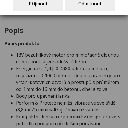
Přijmout
Odmítnout
DeWALT DCH172NT aku vrtací kladivo 18V
Popis
Popis produktu
18V bezuhlíkový motor pro mimořádně dlouhou
dobu chodu a jednodušší údržbu
Energie razu 1,4 J, 0-4980 úderů za minutu,
náprázdno 0-1060 ot./min. ideální parametry pro
vrtání kotevních otvorů a prostupů s průměrem
od 4 mm do 16 mm do betonu, cihel a zdiva
Body pro upevnění lanka
Perform & Protect: nejnižší vibrace ve své třídě
(8,8 m/s2) minimalizují únavu uživatele
Kompaktní, lehký a ergonomický design pro větší
pohodlí a podporu při delším používání