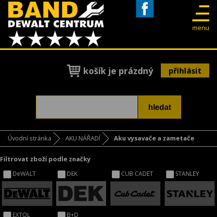
Facebook
menu
košík je prázdný
přihlásit
Úvodní stránka
AKU NÁŘADÍ
Aku vysavače a zametače
Filtrovat zboží podle značky
DeWALT
DEK
CUB CADET
STANLEY
EXTOL
B+D