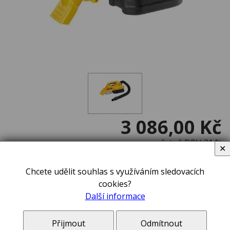
3 086,00 Kč
včetně DPH 21 %
✕
V ceně zboží jsou započteny poplatky na likvidaci elektroodpadu a autorské odměny,
pokud se na toto zboží vztahují.
Chcete udělit souhlas s využíváním sledovacích
na dotaz
cookies?
Další informace
ks
Přijmout
Odmítnout