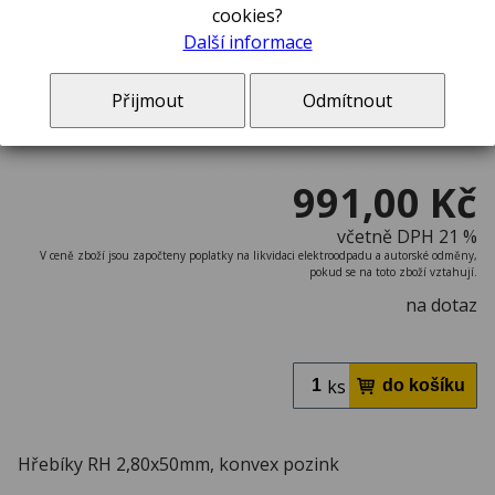
cookies?
Další informace
Přijmout
Odmítnout
991,00 Kč
včetně DPH 21 %
V ceně zboží jsou započteny poplatky na likvidaci elektroodpadu a autorské odměny,
pokud se na toto zboží vztahují.
na dotaz
ks
Hřebíky RH 2,80x50mm, konvex pozink