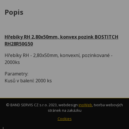
Popis
Hřebíky RH 2,80x50mm, konvex pozink BOSTITCH
RH28R50G50
Hřebíky RH - 2,80x50mm, konvexní, pozinkované -
2000ks
Parametry:
Kusů v balení: 2000 ks
© BAND SERVIS CZ s.r.o. 2023, webdesign
inoWeb
, tvorba webových
stránek na zakázku
Cookies