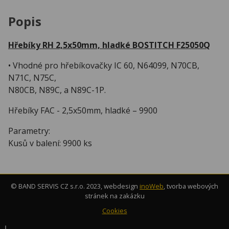
Popis
Hřebíky RH 2,5x50mm, hladké BOSTITCH F25050Q
• Vhodné pro hřebíkovačky IC 60, N64099, N70CB,
N71C, N75C,
N80CB, N89C, a N89C-1P.
Hřebíky FAC - 2,5x50mm, hladké – 9900
Parametry:
Kusů v balení: 9900 ks
© BAND SERVIS CZ s.r.o. 2023, webdesign
inoWeb
, tvorba webových
stránek na zakázku
Cookies