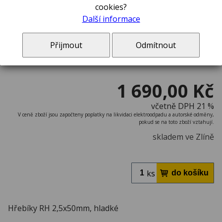
cookies?
Další informace
Přijmout
Odmítnout
1 690,00 Kč
včetně DPH 21 %
V ceně zboží jsou započteny poplatky na likvidaci elektroodpadu a autorské odměny,
pokud se na toto zboží vztahují.
skladem ve Zlíně
ks
Hřebíky RH 2,5x50mm, hladké