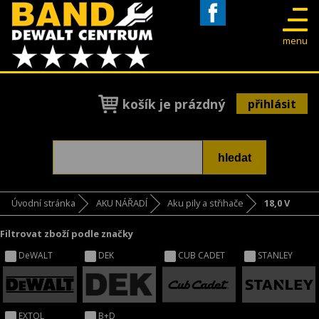
Facebook
menu
košík je prázdný
přihlásit
Úvodní stránka
AKU NÁŘADÍ
Aku pily a střihače
18,0 V
Filtrovat zboží podle značky
DeWALT
DEK
CUB CADET
STANLEY
EXTOL
B+D