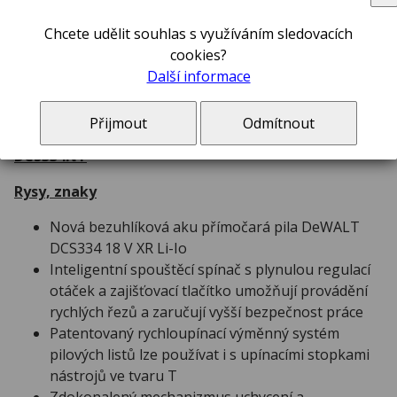
Pila přímočará aku, bez aku 18 V
Chcete udělit souhlas s využíváním sledovacích
cookies?
Další informace
Popis
Přijmout
Odmítnout
Pila přímočará aku, bez aku 18 V DeWALT® -
DCS334NT
Rysy, znaky
Nová bezuhlíková aku přímočará pila DeWALT
DCS334 18 V XR Li-Io
Inteligentní spouštěcí spínač s plynulou regulací
otáček a zajišťovací tlačítko umožňují provádění
rychlých řezů a zaručují vyšší bezpečnost práce
Patentovaný rychloupínací výměnný systém
pilových listů lze používat i s upínacími stopkami
nástrojů ve tvaru T
Zdokonalený mechanizmus uchycení a