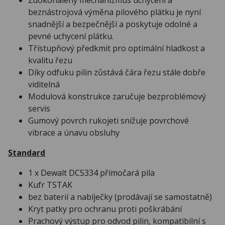
beznástrojová výměna pilového plátku je nyní
snadnější a bezpečnější a poskytuje odolné a
pevné uchycení plátku.
Třístupňový předkmit pro optimální hladkost a
kvalitu řezu
Díky odfuku pilin zůstává čára řezu stále dobře
viditelná
Modulová konstrukce zaručuje bezproblémový
servis
Gumový povrch rukojeti snižuje povrchové
vibrace a únavu obsluhy
Standard
1 x Dewalt DCS334 přímočará pila
Kufr TSTAK
bez baterií a nabíječky (prodávají se samostatně)
Kryt patky pro ochranu proti poškrábání
Prachový výstup pro odvod pilin, kompatibilní s