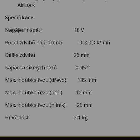
AirLock
Specifikace
Napájecí napětí 18 V
Počet zdvihů naprázdno 0-3200 k/min
Délka zdvihu 26 mm
Kapacita šikmých řezů 0-45 °
Max. hloubka řezu (dřevo) 135 mm
Max. hloubka řezu (ocel) 10 mm
Max. hloubka řezu (hliník) 25 mm
Hmotnost 2,1 kg