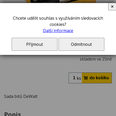
✕
Chcete udělit souhlas s využíváním sledovacích
cookies?
Další informace
400,00 Kč
včetně DPH 21 %
Přijmout
Odmítnout
V ceně zboží jsou započteny poplatky na likvidaci elektroodpadu a autorské odměny,
pokud se na toto zboží vztahují.
skladem ve Zlíně
ks
Sada bitů DeWalt
Popis