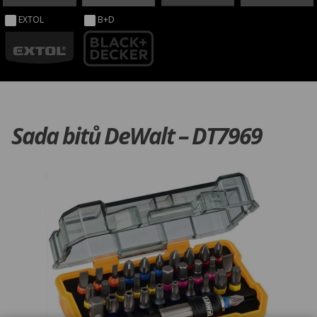
EXTOL
B+D
Sada bitů DeWalt – DT7969