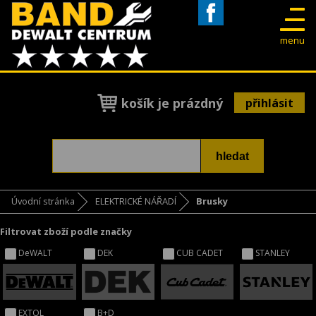
Facebook
menu
košík je prázdný
přihlásit
Úvodní stránka
ELEKTRICKÉ NÁŘADÍ
Brusky
Filtrovat zboží podle značky
DeWALT
DEK
CUB CADET
STANLEY
EXTOL
B+D