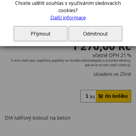
Chcete udělit souhlas s využíváním sledovacích
cookies?
Další informace
Přijmout
Odmítnout
1 270,00 Kč
včetně DPH 21 %
V ceně zboží jsou započteny poplatky na likvidaci elektroodpadu a autorské odměny,
pokud se na toto zboží vztahují.
skladem ve Zlíně
ks
DIA talířový kotouč na beton