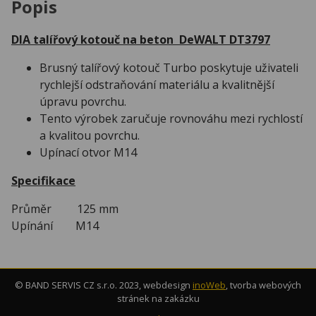
Popis
DIA talířový kotouč na beton DeWALT DT3797
Brusný talířový kotouč Turbo poskytuje uživateli
rychlejší odstraňování materiálu a kvalitnější
úpravu povrchu.
Tento výrobek zaručuje rovnováhu mezi rychlostí
a kvalitou povrchu.
Upínací otvor M14
Specifikace
Průměr 125 mm
Upínání M14
© BAND SERVIS CZ s.r.o. 2023, webdesign
inoWeb
, tvorba webových
stránek na zakázku