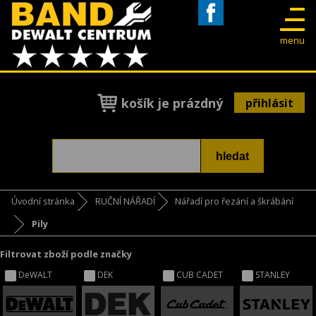
Facebook
menu
košík je prázdný
přihlásit
Úvodní stránka
RUČNÍ NÁŘADÍ
Nářadí pro řezání a škrábání
Pily
Filtrovat zboží podle značky
DeWALT
DEK
CUB CADET
STANLEY