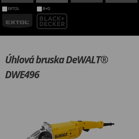
EXTOL
B+D
Úhlová bruska DeWALT®
DWE496