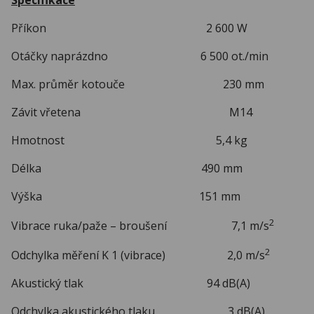
Příkon 2 600 W
Otáčky naprázdno 6 500 ot./min
Max. průměr kotouče 230 mm
Závit vřetena M14
Hmotnost 5,4 kg
Délka 490 mm
Výška 151 mm
2
Vibrace ruka/paže – broušení 7,1 m/s
2
Odchylka měření K 1 (vibrace) 2,0 m/s
Akustický tlak 94 dB(A)
Odchylka akustického tlaku 3 dB(A)