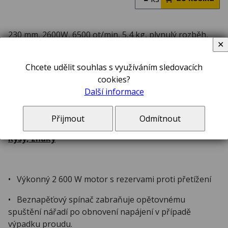
230 mm, 2600W, 6500 ot/min, 5,4 kg, plynulý rozběh,
✕
beznapěťový spínač
Chcete udělit souhlas s využíváním sledovacích
cookies?
Popis
Další informace
Velká úhlová bruska 2 600 W 230 mm s plynulým
rozběhem a beznapěťovým spínačem - DWE496
Přijmout
Odmítnout
Rysy, znaky
• Výkonný 2 600 W motor s rezervami proti přetížení
• Beznapěťový spínač zabraňuje opětovnému
spuštění nářadí po obnovení napájení v případě
výpadku proudu.