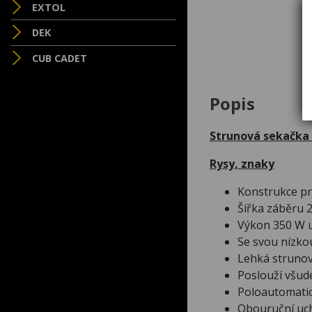
EXTOL
DEK
CUB CADET
Popis
Strunová sekačka
Rysy, znaky
Konstrukce pr
Šířka záběru 
Výkon 350 W u
Se svou nízko
Lehká strunov
Poslouží všude
Poloautomatic
Obouruční uc