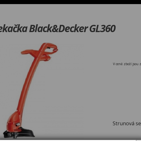
ekačka Black&Decker GL360
V ceně zboží jsou 
Strunová s