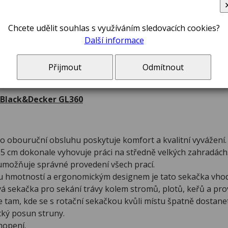
Chcete udělit souhlas s využíváním sledovacích cookies?
Další informace
Přijmout
Odmítnout
 Black&Decker GL360
o obouruční obsluhu poskytuje komfort a kvalitní vyvážení.
25 cm dokonale vyhovuje práci na středně velkých zahradách
možňuje správné provedení všech prací.
u hmotností a ergonomickým designem je tato sekačka vho
á sekačka pro sekání trávy kolem stromů, plotů, keřů a pro
 tam, kde se s rotační sekačkou kvůli místu špatně dostane
ký posun struny.
hopení.