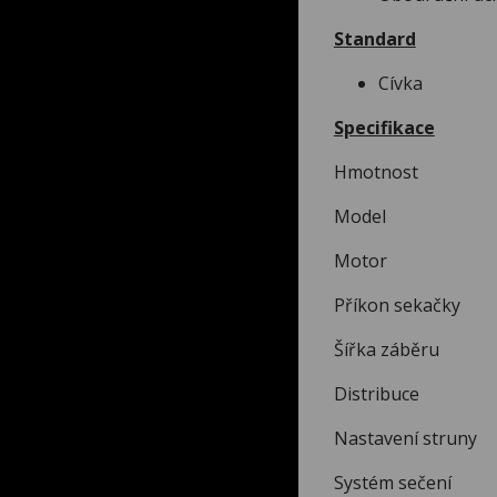
Standard
Cívka
Specifikace
Hmotnost 
Model G
Motor Ele
Příkon sekač
Šířka záběr
Distribu
Nastavení strun
Systém sečení 