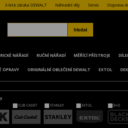
3-letá záruka DEWALT
Náhradní díly
Servis
Doprava do
RICKÉ NÁŘADÍ
RUČNÍ NÁŘADÍ
MĚŘÍCÍ PŘÍSTROJE
DÍL
É OPRAVY
ORIGINÁLNÍ OBLEČENÍ DEWALT
EXTOL
DE
ky
CUB CADET
STANLEY
EXTOL
B+D