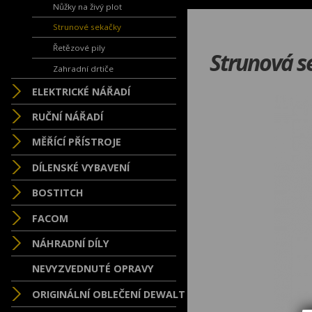
Nůžky na živý plot
Strunové sekačky
Řetězové pily
Strunová s
Zahradní drtiče
ELEKTRICKÉ NÁŘADÍ
RUČNÍ NÁŘADÍ
MĚŘÍCÍ PŘÍSTROJE
DÍLENSKÉ VYBAVENÍ
BOSTITCH
FACOM
NÁHRADNÍ DÍLY
NEVYZVEDNUTÉ OPRAVY
ORIGINÁLNÍ OBLEČENÍ DEWALT