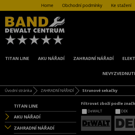
Home
Obchodní podmínky
Ke stažení
TITAN LINE
AKU NÁŘADÍ
ZAHRADNÍ NÁŘADÍ
ELEKT
NEVYZVEDNUT
Úvodní stránka
ZAHRADNÍ NÁŘADÍ
Strunové sekačky
Filtrovat zboží podle znač
TITAN LINE
DeWALT
DEK
AKU NÁŘADÍ
ZAHRADNÍ NÁŘADÍ