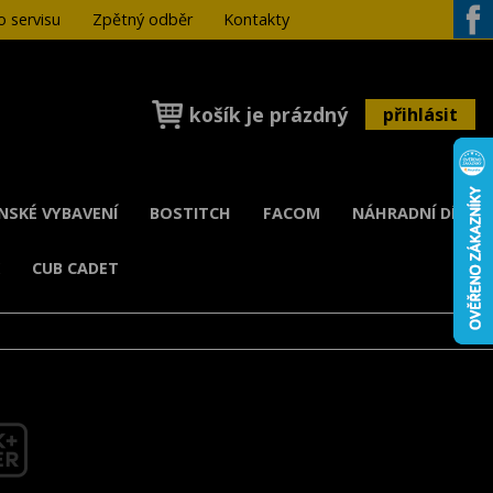
 servisu
Zpětný odběr
Kontakty
Face
košík je prázdný
přihlásit
ENSKÉ VYBAVENÍ
BOSTITCH
FACOM
NÁHRADNÍ DÍLY
K
CUB CADET