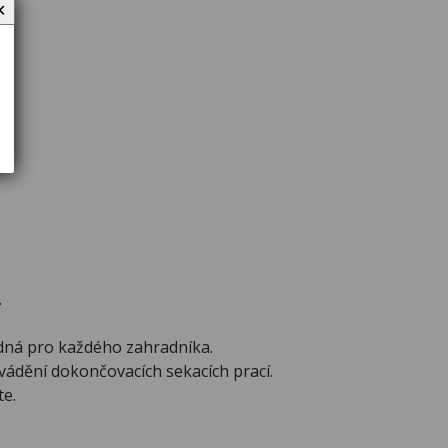
✕
.
dná pro každého zahradníka.
vádění dokončovacích sekacích prací.
te.