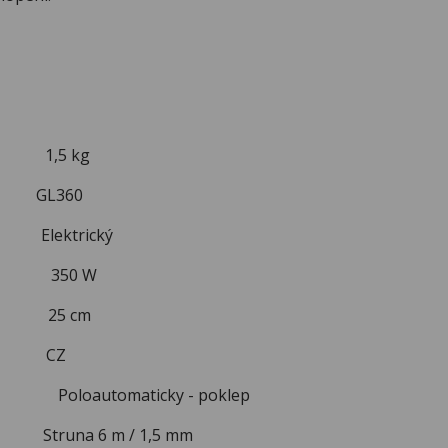
1,5 kg
L360
ktrický
ky 350 W
u 25 cm
ce CZ
y Poloautomaticky - poklep
Struna 6 m / 1,5 mm