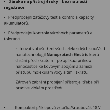
•
Záruka na přístroj 4 roky – bez nutnosti
registrace
.
• Předprodejní zátěžový test a kontrola kapacity
akumulátorů.
• Předprodejní kontrola výrobních parametrů a
tolerancí.
• Inovativní ošetření všech elektrických součástí
nanotechnologií
Nanoprotech
Electric
která
chrání před zkratem – po aplikaci přilnou
nanočástice ke kovovým spojům a zamezí
přístupu molekulám vody a tím i zkratu.
Zároveň zabrání probíjení přístroje, třeba při
práci ve vlhkém prostředí.
• Kompaktní příklepová vrtačka/šroubovák 18 V