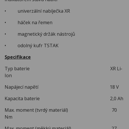
• univerzální nabíječka XR
• háček na řemen
• magnetický držák nástrojů
• odolný kufr TSTAK
Specifikace
Typ baterie XR Li-
Ion
Napájecí napětí 18 V
Kapacita baterie 2,0 Ah
Max. moment (tvrdý materiál) 70
Nm
Max. moment (měkký materiál) 27