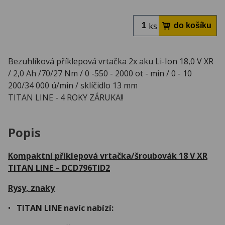
ks
Bezuhlíková příklepová vrtačka 2x aku Li-Ion 18,0 V XR
/ 2,0 Ah /70/27 Nm / 0 -550 - 2000 ot - min / 0 - 10
200/34 000 ú/min / sklíčidlo 13 mm
TITAN LINE - 4 ROKY ZÁRUKA!!
Popis
Kompaktní příklepová vrtačka/šroubovák 18 V XR
TITAN LINE – DCD796TID2
Rysy, znaky
•
TITAN LINE navíc nabízí: