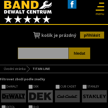
Facebook
menu
košík je prázdný
přihlásit
Úvodní stránka
TITAN LINE
Filtrovat zboží podle značky
DeWALT
DEK
CUB CADET
STANLEY
EXTOL
B+D