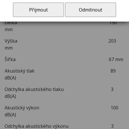
Přijmout
Odmítnout
Hmotnost 1,6 kg
Délka 190
mm
Výška 203
mm
Šířka 67 mm
Akustiský tlak 89
dB(A)
Odchylka akustického tlaku 3
dB(A)
Akustický výkon 100
dB(A)
Odchylka akustického výkonu 3