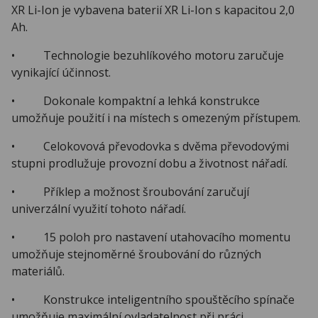
XR Li-Ion je vybavena baterií XR Li-Ion s kapacitou 2,0
Ah.
• Technologie bezuhlíkového motoru zaručuje
vynikající účinnost.
• Dokonale kompaktní a lehká konstrukce
umožňuje použití i na místech s omezeným přístupem.
• Celokovová převodovka s dvěma převodovými
stupni prodlužuje provozní dobu a životnost nářadí.
• Příklep a možnost šroubování zaručují
univerzální využití tohoto nářadí.
• 15 poloh pro nastavení utahovacího momentu
umožňuje stejnoměrné šroubování do různých
materiálů.
• Konstrukce inteligentního spouštěcího spínače
umožňuje maximální ovladatelnost při práci.