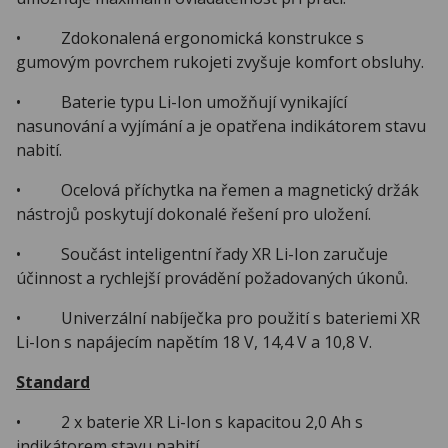
• Zdokonalená ergonomická konstrukce s
gumovým povrchem rukojeti zvyšuje komfort obsluhy.
• Baterie typu Li-Ion umožňují vynikající
nasunování a vyjímání a je opatřena indikátorem stavu
nabití.
• Ocelová příchytka na řemen a magnetický držák
nástrojů poskytují dokonalé řešení pro uložení.
• Součást inteligentní řady XR Li-Ion zaručuje
účinnost a rychlejší provádění požadovaných úkonů.
• Univerzální nabíječka pro použití s bateriemi XR
Li-Ion s napájecím napětím 18 V, 14,4 V a 10,8 V.
Standard
• 2 x baterie XR Li-Ion s kapacitou 2,0 Ah s
indikátorem stavu nabití