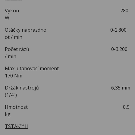
Výkon 280
W
Otáčky naprázdno 0-2.800
ot / min
Počet rázů 0-3.200
/ min
Max. utahovací moment
170 Nm
Držák nástrojů 6,35 mm
(1/4")
Hmotnost 0,9
kg
TSTAK™ II