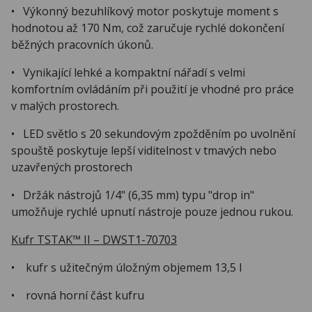
• Výkonný bezuhlíkový motor poskytuje moment s
hodnotou až 170 Nm, což zaručuje rychlé dokončení
běžných pracovních úkonů.
• Vynikající lehké a kompaktní nářadí s velmi
komfortním ovládáním při použití je vhodné pro práce
v malých prostorech.
• LED světlo s 20 sekundovým zpožděním po uvolnění
spouště poskytuje lepší viditelnost v tmavých nebo
uzavřených prostorech
• Držák nástrojů 1/4" (6,35 mm) typu "drop in"
umožňuje rychlé upnutí nástroje pouze jednou rukou.
Kufr TSTAK™ II – DWST1-70703
• kufr s užitečným úložným objemem 13,5 l
• rovná horní část kufru