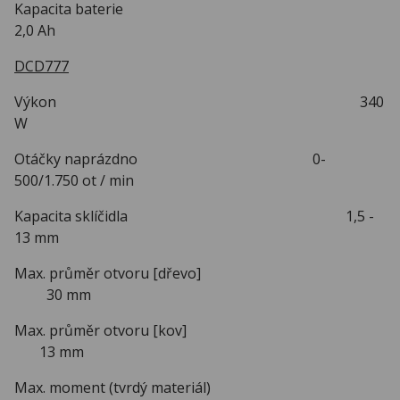
Kapacita baterie
2,0 Ah
DCD777
Výkon 340
W
Otáčky naprázdno 0-
500/1.750 ot / min
Kapacita sklíčidla 1,5 -
13 mm
Max. průměr otvoru [dřevo]
30 mm
Max. průměr otvoru [kov]
13 mm
Max. moment (tvrdý materiál)