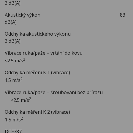
3 dB(A)
Akustický výkon 83
dB(A)
Odchylka akustického výkonu
3 dB(A)
Vibrace ruka/paže – vrtání do kovu
2
<2.5 m/s
Odchylka měření K 1 (vibrace)
2
1.5 m/s
Vibrace ruka/paže – šroubování bez přírazu
2
<2.5 m/s
Odchylka měření K 2 (vibrace)
2
1,5 m/s
DCF787