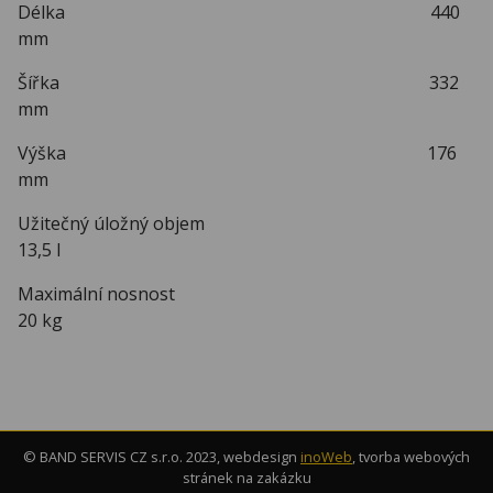
Délka 440
mm
Šířka 332
mm
Výška 176
mm
Užitečný úložný objem
13,5 l
Maximální nosnost
20 kg
© BAND SERVIS CZ s.r.o. 2023, webdesign
inoWeb
, tvorba webových
stránek na zakázku