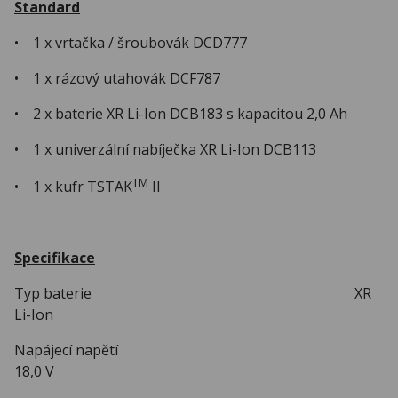
Standard
• 1 x vrtačka / šroubovák DCD777
• 1 x rázový utahovák DCF787
• 2 x baterie XR Li-Ion DCB183 s kapacitou 2,0 Ah
• 1 x univerzální nabíječka XR Li-Ion DCB113
TM
• 1 x kufr TSTAK
II
Specifikace
Typ baterie XR
Li-Ion
Napájecí napětí
18,0 V