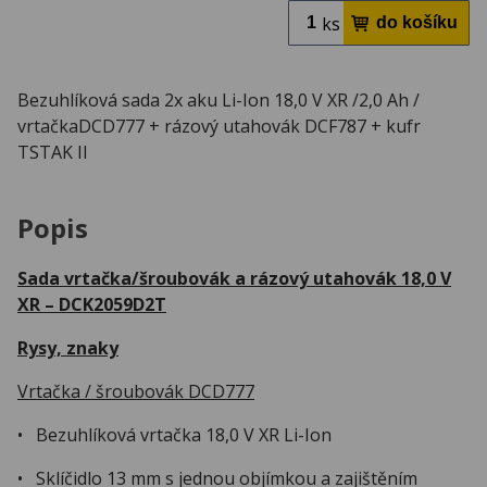
ks
Bezuhlíková sada 2x aku Li-Ion 18,0 V XR /2,0 Ah /
vrtačkaDCD777 + rázový utahovák DCF787 + kufr
TSTAK II
Popis
Sada vrtačka/šroubovák a rázový utahovák 18,0 V
XR – DCK2059D2T
Rysy, znaky
Vrtačka / šroubovák DCD777
• Bezuhlíková vrtačka 18,0 V XR Li-Ion
• Sklíčidlo 13 mm s jednou objímkou a zajištěním