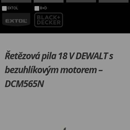
EXTOL
B+D
Řetězová pila 18 V DEWALT s
bezuhlíkovým motorem –
DCM565N