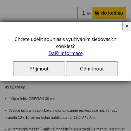
ks
✕
Řetězová pila 18 V DEWALT s bezuhlíkovým motorem -
Chcete udělit souhlas s využíváním sledovacích
bez aku a nabíječky
cookies?
Další informace
Popis
Přijmout
Odmítnout
Řetězová pila 18 V DEWALT s bezuhlíkovým motorem – DCM565N
Rysy, znaky
• Lišta a řetěz OREGON 30 cm
• Vysoce účinný bezuhlíkový motor umožňuje provést více než 70 řezů
hranolu 10 x 10 cm na jedno nabití baterie (18,0 V / 5 Ah).
• Automatické mazání - snižuje množství oleje a zlepšuje manipulaci s pilou.