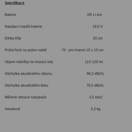
Specifikace
Baterie XR Li-Ion
Napájecí napětí baterie 18,0 V
Délka lišty 30 cm
Počet řezů na jedno nabití 70 - pro hranol 10 x 10 cm
Objem nádržky na mazací olej 110-120 ml
Odchylka akustického výkonu 96,5 dB(A)
Odchylka akustického tlaku 76,5 dB(A)
Měřené vibrace ruka/paže 3,5 m/s2
Hmotnost 3,3 kg