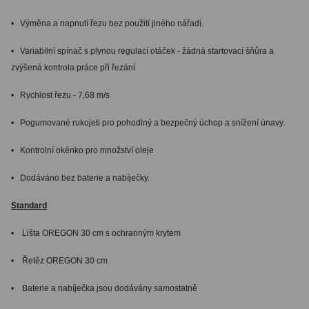
• Výměna a napnutí řezu bez použití jiného nářadí.
• Variabilní spínač s plynou regulací otáček - žádná startovací šňůra a
zvýšená kontrola práce při řezání
• Rychlost řezu - 7,68 m/s
• Pogumované rukojeti pro pohodlný a bezpečný úchop a snížení únavy.
• Kontrolní okénko pro množství oleje
• Dodáváno bez baterie a nabíječky.
Standard
• Lišta OREGON 30 cm s ochranným krytem
• Řetěz OREGON 30 cm
• Baterie a nabíječka jsou dodávány samostatně