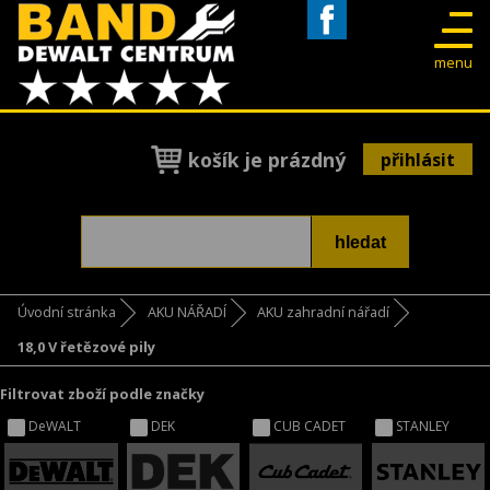
Facebook
menu
košík je prázdný
přihlásit
Úvodní stránka
AKU NÁŘADÍ
AKU zahradní nářadí
18,0 V řetězové pily
Filtrovat zboží podle značky
DeWALT
DEK
CUB CADET
STANLEY