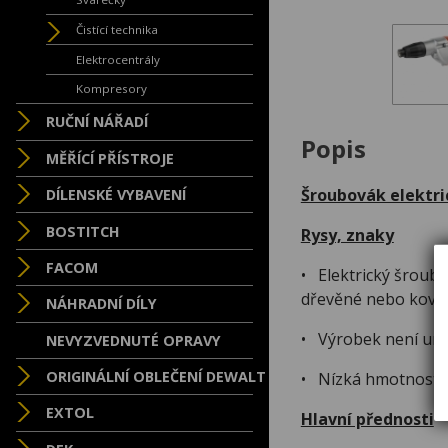
Čistící technika
Elektrocentrály
Kompresory
RUČNÍ NÁŘADÍ
Popis
MĚŘÍCÍ PŘÍSTROJE
Šroubovák elektri
DÍLENSKÉ VYBAVENÍ
BOSTITCH
Rysy, znaky
FACOM
• Elektrický šroub
dřevěné nebo kovo
NÁHRADNÍ DÍLY
• Výrobek není urč
NEVYZVEDNUTÉ OPRAVY
ORIGINÁLNÍ OBLEČENÍ DEWALT
• Nízká hmotnost a
EXTOL
Hlavní přednosti