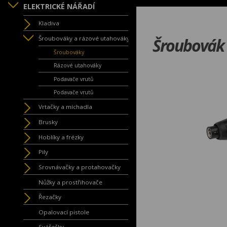
ELEKTRICKÉ NÁŘADÍ
Kladiva
Šroubováky a rázové utahováky
Šroubovák
Šroubováky
Rázové utahováky
Podavače vrutů
Podavače vrutů
Vrtačky a míchadla
Brusky
Hoblíky a frézky
Pily
Srovnávačky a protahovačky
Nůžky a prostřihovače
Řezačky
Opalovací pistole
Svářečky