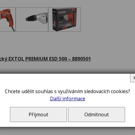
cký EXTOL PREMIUM ESD 500 – 8890501
ovák určený pro šroubování spojovacích materiálů při upev
vé konstrukce.
Chcete udělit souhlas s využíváním sledovacích cookies?
Další informace
en pro průmyslové a komerční použití.
 pohodlná rukojeť zmenšují únavu obsluhy.
Přijmout
Odmítnout