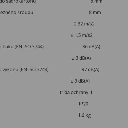
 vrutu do sádrokartonu 8 mm
r samořezného šroubu 8 mm
 vibrací 2,32 m/s2
ka K ± 1,5 m/s2
ckého tlaku (EN ISO 3744) 86 dB(A)
ka K ± 3 dB(A)
ckého výkonu (EN ISO 3744) 97 dB(A)
ka K ± 3 dB(A)
 třída ochrany II
tí IP20
nost 1,6 kg