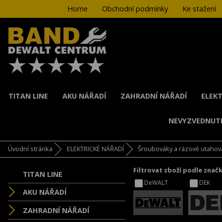
Home
Obchodní podmínky
Ke stažení
TITAN LINE
AKU NÁŘADÍ
ZAHRADNÍ NÁŘADÍ
ELEKT
NEVYZVEDNUT
Úvodní stránka
ELEKTRICKÉ NÁŘADÍ
Šroubováky a rázové utahov
Filtrovat zboží podle znač
TITAN LINE
DeWALT
DEK
AKU NÁŘADÍ
ZAHRADNÍ NÁŘADÍ