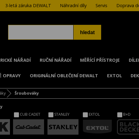
3-letá záruka DEWALT
Náhradní díly
Servis
Doprava do
RICKÉ NÁŘADÍ
RUČNÍ NÁŘADÍ
MĚŘÍCÍ PŘÍSTROJE
DÍL
É OPRAVY
ORIGINÁLNÍ OBLEČENÍ DEWALT
EXTOL
DE
áky
Šroubováky
ky
CUB CADET
STANLEY
EXTOL
B+D