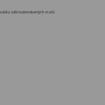
loubku zašroubovávaných vrutů