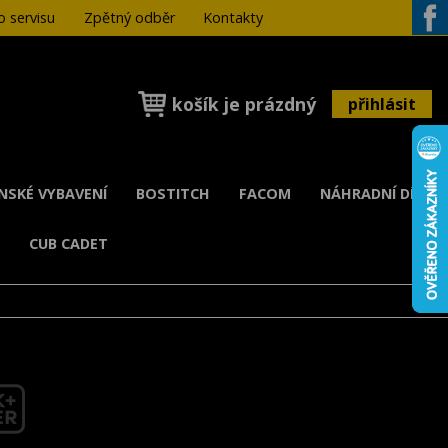
 servisu
Zpětný odběr
Kontakty
Face
košík je prázdný
přihlásit
ENSKÉ VYBAVENÍ
BOSTITCH
FACOM
NÁHRADNÍ DÍLY
K
CUB CADET