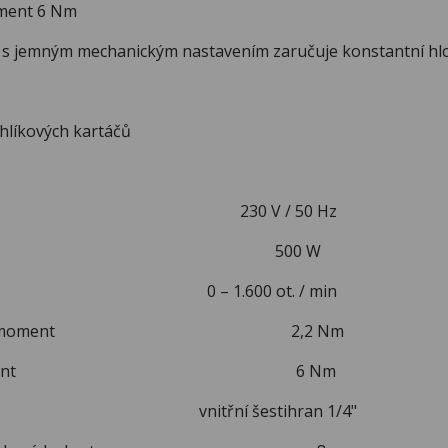
oment 6 Nm
 s jemným mechanickým nastavením zaručuje konstantní h
hlíkových kartáčů
frekvence 230 V / 50 Hz
kon 500 W
ček 0 – 1.600 ot. / min
 kroutící moment 2,2 Nm
outící moment 6 Nm
troje vnitřní šestihran 1/4"