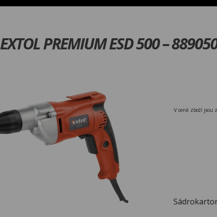
 EXTOL PREMIUM ESD 500 – 88905
V ceně zboží jsou 
Sádrokarto