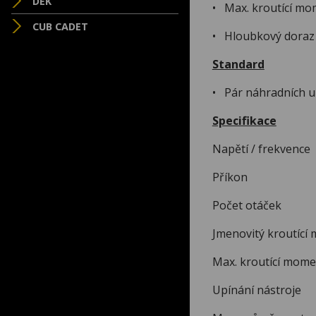
DEK
• Max. kroutící m
CUB CADET
• Hloubkový doraz
Standard
• Pár náhradních u
Specifikace
Napětí / 
Pří
Počet otá
Jmenovitý
Max. kr
Upínání nás