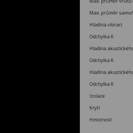
Max. průměr
Max. průmě
Hladina
Odchyl
Hladina akusti
Odchyl
Hladina akusti
Odchyl
Izolace
Kry
Hmot