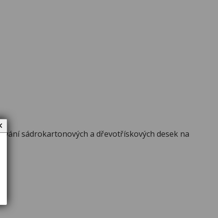
✕
ňování sádrokartonových a dřevotřískových desek na