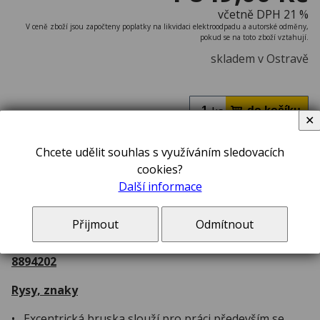
včetně DPH 21 %
V ceně zboží jsou započteny poplatky na likvidaci elektroodpadu a autorské odměny,
pokud se na toto zboží vztahují.
skladem v Ostravě
ks
✕
Chcete udělit souhlas s využíváním sledovacích
Excentrická bruska 450 W; 125 mm / 150 mm
cookies?
Další informace
Popis
Přijmout
Odmítnout
Excentrická bruska EXTOL PREMIUM ERC 450 SCP –
8894202
Rysy, znaky
• Excentrická bruska slouží pro práci především se