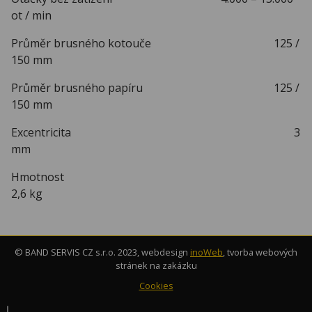
ot / min
Průměr brusného kotouče 125 /
150 mm
Průměr brusného papíru 125 /
150 mm
Excentricita 3
mm
Hmotnost
2,6 kg
© BAND SERVIS CZ s.r.o. 2023, webdesign
inoWeb
, tvorba webových
stránek na zakázku
Cookies