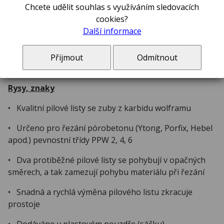
Chcete udělit souhlas s využíváním sledovacích
cookies?
Popis
Další informace
Sada pilových listů DEWALT pro pilu Alligator –
Přijmout
Odmítnout
DT2975
Rysy, znaky
• Kvalitní pilové listy se zuby z karbidu wolframu
• Určeno pro řezání pórobetonu (Ytong, Porfix, Hebel
apod.) pevnostní třídy PPW 2, 4, 6
• Dva protiběžné pilové listy se pohybují v opačných
směrech, a tak zamezují pohybu materiálu při řezání
• Snadná a rychlá výměna pilového listu zkracuje
prostoje
• Dodáváno v plastovém pouzdře (sáčku)