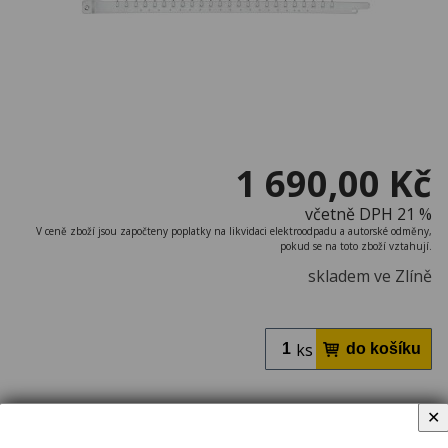
1 690,00 Kč
včetně DPH 21 %
V ceně zboží jsou započteny poplatky na likvidaci elektroodpadu a autorské odměny,
pokud se na toto zboží vztahují.
skladem ve Zlíně
ks
✕
DeWALT DT2975 pilové listy 430mm pro pilu
ALLIGATOR