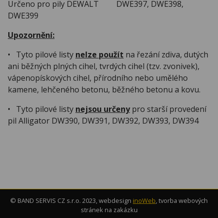
Určeno pro pily DEWALT DWE397, DWE398,
DWE399
Upozornění:
• Tyto pilové listy
nelze použít
na řezání zdiva, dutých
ani běžných plných cihel, tvrdých cihel (tzv. zvonivek),
vápenopískových cihel, přírodního nebo umělého
kamene, lehčeného betonu, běžného betonu a kovu.
• Tyto pilové listy
nejsou určeny
pro starší provedení
pil Alligator DW390, DW391, DW392, DW393, DW394
© BAND SERVIS CZ s.r.o. 2023, webdesign
inoWeb
, tvorba webových
stránek na zakázku