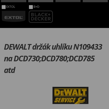
EXTOL
B+D
DEWALT držák uhlíku N109433
na DCD730;DCD780;DCD785
atd