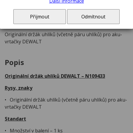
Další informace
ks
Přijmout
Odmítnout
Originální držák uhlíků (včetně páru uhlíků) pro aku-
vrtačky DEWALT
Popis
Originální držák uhlíků DEWALT – N109433
Rysy, znaky
• Originální držák uhlíků (včetně páru uhlíků) pro aku-
vrtačky DEWALT
Standart
• Množství v balení – 1 ks