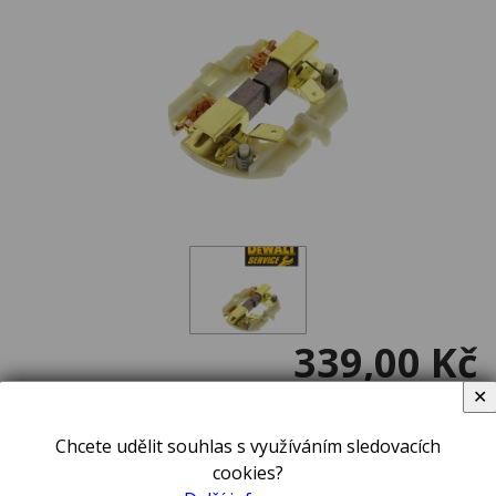
339,00 Kč
✕
včetně DPH 21 %
V ceně zboží jsou započteny poplatky na likvidaci elektroodpadu a autorské odměny,
pokud se na toto zboží vztahují.
Chcete udělit souhlas s využíváním sledovacích
skladem ve Zlíně
cookies?