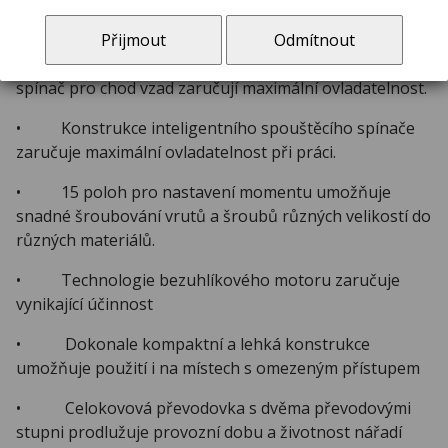
pouze jednou rukou.
Přijmout
Odmítnout
• Dva převodové stupně, plynulá regulace otáček a
spínač pro chod vzad zaručují maximální ovladatelnost.
• Konstrukce inteligentního spouštěcího spínače
zaručuje maximální ovladatelnost při práci.
• 15 poloh pro nastavení momentu umožňuje
snadné šroubování vrutů a šroubů různých velikostí do
různých materiálů.
• Technologie bezuhlíkového motoru zaručuje
vynikající účinnost
• Dokonale kompaktní a lehká konstrukce
umožňuje použití i na místech s omezeným přístupem
• Celokovová převodovka s dvěma převodovými
stupni prodlužuje provozní dobu a životnost nářadí