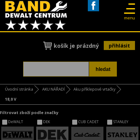
Facebook
menu
košík je prázdný
přihlásit
Úvodní stránka
AKU NÁŘADÍ
Aku příklepové vrtačky
18,0 V
Filtrovat zboží podle značky
DeWALT
DEK
CUB CADET
STANLEY