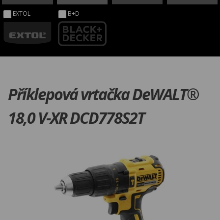
EXTOL
B+D
Příklepová vrtačka DeWALT®
18,0 V-XR DCD778S2T