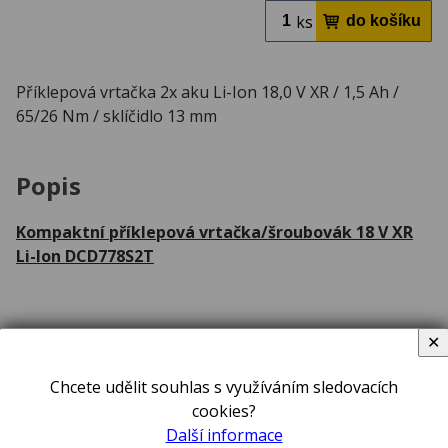
ks
Příklepová vrtačka 2x aku Li-Ion 18,0 V XR / 1,5 Ah /
65/26 Nm / sklíčidlo 13 mm
Popis
Kompaktní příklepová vrtačka/šroubovák 18 V XR
Li-Ion DCD778S2T
• Kompaktní příklepová vrtačka/šroubovák 18 V
✕
XR Li-Ion disponuje 2ks baterií s technologií XR Li-Ion s
kapacitou 1,5 Ah.
Chcete udělit souhlas s využíváním sledovacích
cookies?
• Sklíčidlo 13 mm s jednou objímkou a zajištěním
Další informace
vřetena zaručují rychlou a snadnou výměnu nástroje