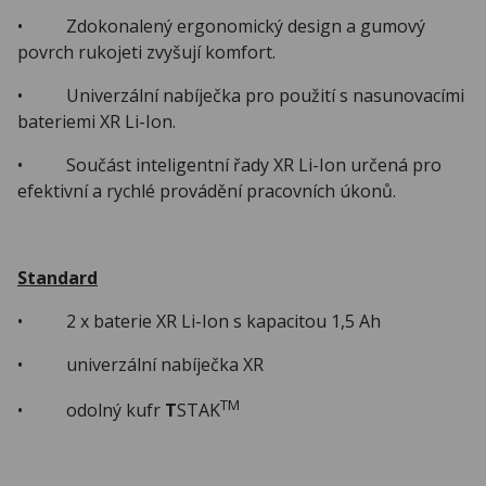
• Zdokonalený ergonomický design a gumový
povrch rukojeti zvyšují komfort.
• Univerzální nabíječka pro použití s nasunovacími
bateriemi XR Li-Ion.
• Součást inteligentní řady XR Li-Ion určená pro
efektivní a rychlé provádění pracovních úkonů.
Standard
• 2 x baterie XR Li-Ion s kapacitou 1,5 Ah
• univerzální nabíječka XR
TM
• odolný kufr
T
STAK