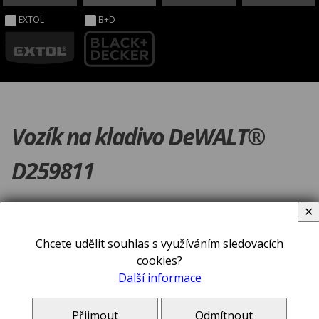
EXTOL
B+D
Vozík na kladivo DeWALT®
D259811
✕
Chcete udělit souhlas s využíváním sledovacích
cookies?
Další informace
Přijmout
Odmítnout