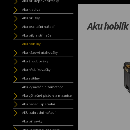
Aku příklepové vrtačky
Aku kladiva
Aku brusky
Aku hoblík
Aku oscilační nářadí
Aku pily a střihače
Aku hoblíky
Aku rázové utahováky
Aku šroubováky
Aku hřebíkovačky
Aku svítilny
Aku vysavače a zametače
Aku výtlačné pistole a maznice
Aku nářadí speciální
AKU zahradní nářadí
Aku přísavky
Aku kombinované sady