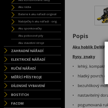
Aku rádia
Baterie k aku nářadí originál
Nabíječky k aku nářadí - orig.
Aku sponkovačky
Popis
Aku pokosové pily
Aku stavební stroje
Aku hoblík DeWALT
ZAHRADNÍ NÁŘADÍ
Rysy, znaky
ELEKTRICKÉ NÁŘADÍ
• lehký, kompaktní
RUČNÍ NÁŘADÍ
• hladký povrch ob
MĚŘÍCÍ PŘÍSTROJE
• bezuhlíkový motor
DÍLENSKÉ VYBAVENÍ
BOSTITCH
• nastavitelný dor
FACOM
• pogumovaná ruko