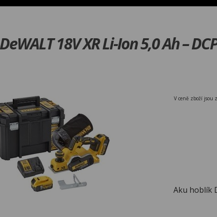
 DeWALT 18V XR Li-Ion 5,0 Ah – D
V ceně zboží jsou 
Aku hoblík 