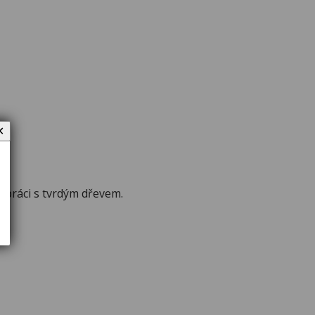
✕
 práci s tvrdým dřevem.