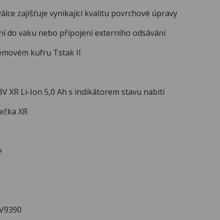
álce zajišťuje vynikající kvalitu povrchové úpravy
 do vaku nebo připojení externího odsávání
émovém kufru Tstak II
 XR Li-Ion 5,0 Ah s indikátorem stavu nabití
ječka XR
e
WV9390