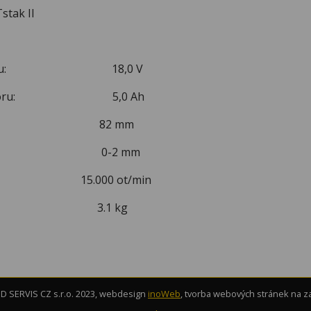
stak II
umulátoru: 18,0 V
umulátoru: 5,0 Ah
běru: 82 mm
rážky: 0-2 mm
táčky: 15.000 ot/min
t: 3.1 kg
 SERVIS CZ s.r.o. 2023, webdesign
inoWeb
, tvorba webových stránek na 