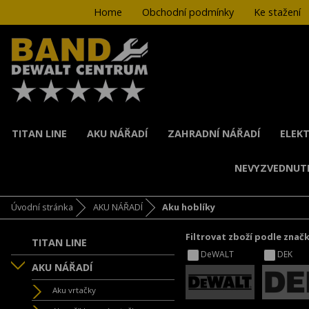
Home
Obchodní podmínky
Ke stažení
TITAN LINE
AKU NÁŘADÍ
ZAHRADNÍ NÁŘADÍ
ELEKT
NEVYZVEDNUT
Úvodní stránka
AKU NÁŘADÍ
Aku hoblíky
Filtrovat zboží podle znač
TITAN LINE
DeWALT
DEK
AKU NÁŘADÍ
Aku vrtačky