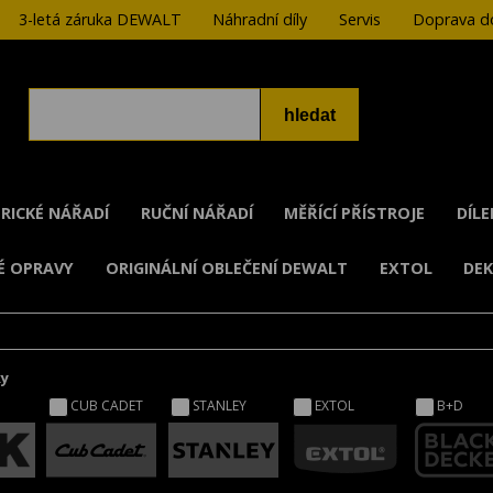
3-letá záruka DEWALT
Náhradní díly
Servis
Doprava do
RICKÉ NÁŘADÍ
RUČNÍ NÁŘADÍ
MĚŘÍCÍ PŘÍSTROJE
DÍL
É OPRAVY
ORIGINÁLNÍ OBLEČENÍ DEWALT
EXTOL
DE
ky
CUB CADET
STANLEY
EXTOL
B+D