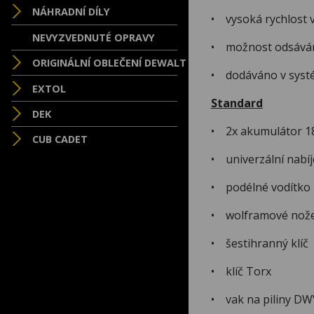
NÁHRADNÍ DÍLY
• vysoká rychlost v
NEVYZVEDNUTÉ OPRAVY
• možnost odsávání
ORIGINÁLNÍ OBLEČENÍ DEWALT
• dodáváno v syst
EXTOL
Standard
DEK
• 2x akumulátor 18V
CUB CADET
• univerzální nabí
• podélné vodítko
• wolframové nož
• šestihranný klíč
• klíč Torx
• vak na piliny D