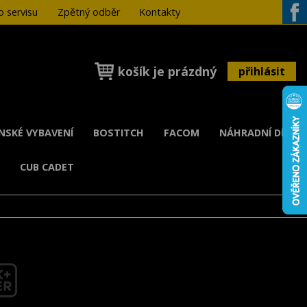
 servisu
Zpětný odběr
Kontakty
Face
košík je prázdný
přihlásit
ENSKÉ VYBAVENÍ
BOSTITCH
FACOM
NÁHRADNÍ DÍLY
K
CUB CADET