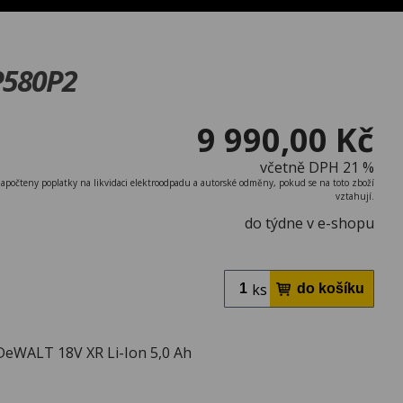
CP580P2
9 990,00 Kč
včetně DPH 21 %
započteny poplatky na likvidaci elektroodpadu a autorské odměny, pokud se na toto zboží
vztahují.
do týdne v e-shopu
ks
DeWALT 18V XR Li-Ion 5,0 Ah