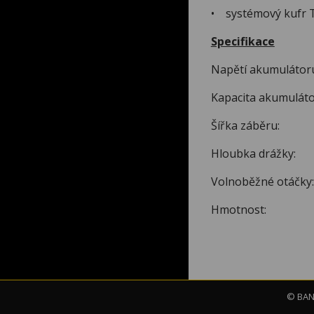
• systémový kufr T
Specifikace
Napětí ak
Kapacita ak
Šířka zá
Hloubka d
Volnoběžné o
Hmotnos
© BAND